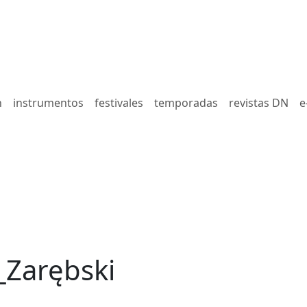
n
instrumentos
festivales
temporadas
revistas DN
e
_Zarębski