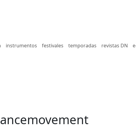
n
instrumentos
festivales
temporadas
revistas DN
e
dancemovement