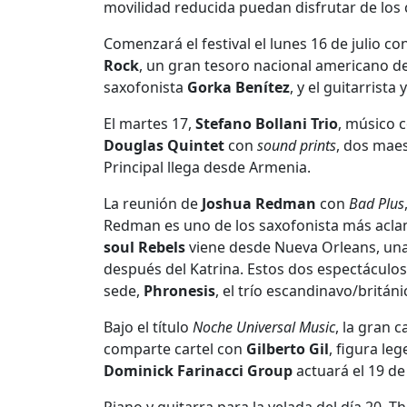
movilidad reducida puedan disfrutar de los
Comenzará el festival el lunes 16 de julio 
Rock
, un gran tesoro nacional americano de
saxofonista
Gorka Benítez
, y el guitarrist
El martes 17,
Stefano Bollani Trio
, músico 
Douglas Quintet
con
sound prints
, dos mae
Principal llega desde Armenia.
La reunión de
Joshua Redman
con
Bad Plus
Redman es uno de los saxofonista más aclam
soul Rebels
viene desde Nueva Orleans, una
después del Katrina. Estos dos espectáculos
sede,
Phronesis
, el trío escandinavo/británi
Bajo el título
Noche Universal Music
, la gran 
comparte cartel con
Gilberto Gil
, figura le
Dominick Farinacci Group
actuará el 19 de 