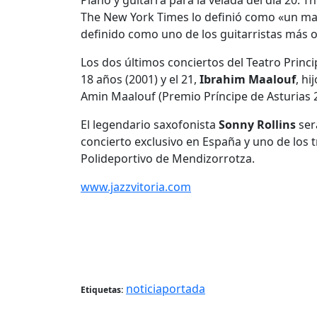
Piano y guitarra para la velada del día 20. 
The New York Times lo definió como «un ma
definido como uno de los guitarristas más o
Los dos últimos conciertos del Teatro Princip
18 años (2001) y el 21,
Ibrahim Maalouf
, hi
Amin Maalouf (Premio Príncipe de Asturias 2
El legendario saxofonista
Sonny Rollins
será
concierto exclusivo en España y uno de los 
Polideportivo de Mendizorrotza.
www.jazzvitoria.com
noticiaportada
Etiquetas: