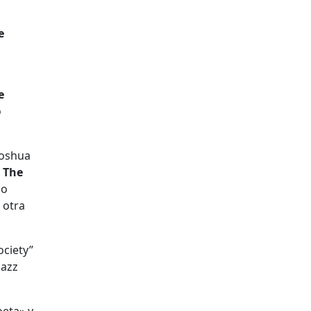
e
e
o
Joshua
.
The
so
 otra
ociety”
jazz