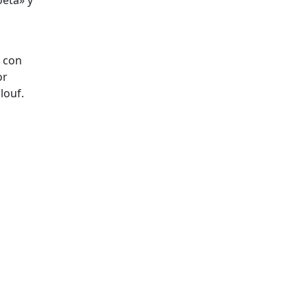
eta» y
a con
or
louf.