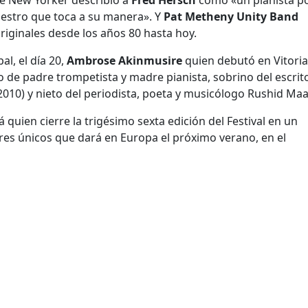
The New Yorker describió a
Fred Hersch
como «un pianista po
estro que toca a su manera». Y
Pat Metheny Unity Band
riginales desde los años 80 hasta hoy.
al, el día 20,
Ambrose Akinmusire
quien debutó en Vitori
jo de padre trompetista y madre pianista, sobrino del escrit
010) y nieto del periodista, poeta y musicólogo Rushid Maa
 quien cierre la trigésimo sexta edición del Festival en un
tres únicos que dará en Europa el próximo verano, en el