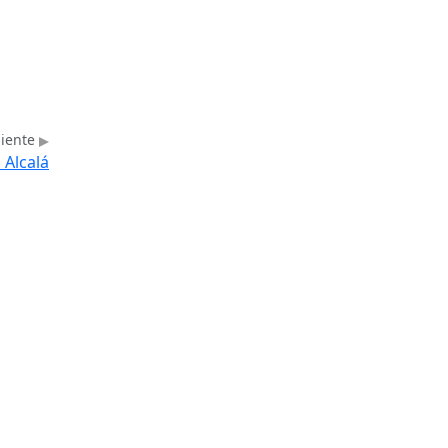
uiente
 Alcalá