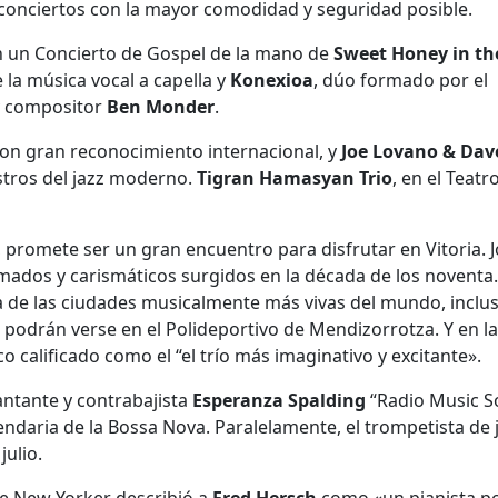
 conciertos con la mayor comodidad y seguridad posible.
con un Concierto de Gospel de la mano de
Sweet Honey in th
 la música vocal a capella y
Konexioa
, dúo formado por el
a y compositor
Ben Monder
.
con gran reconocimiento internacional, y
Joe Lovano & Dav
stros del jazz moderno.
Tigran Hamasyan Trio
, en el Teatr
, promete ser un gran encuentro para disfrutar en Vitoria. 
ados y carismáticos surgidos en la década de los noventa
 de las ciudades musicalmente más vivas del mundo, inclu
 podrán verse en el Polideportivo de Mendizorrotza. Y en la
co calificado como el “el trío más imaginativo y excitante».
cantante y contrabajista
Esperanza Spalding
“Radio Music S
gendaria de la Bossa Nova. Paralelamente, el trompetista de 
julio.