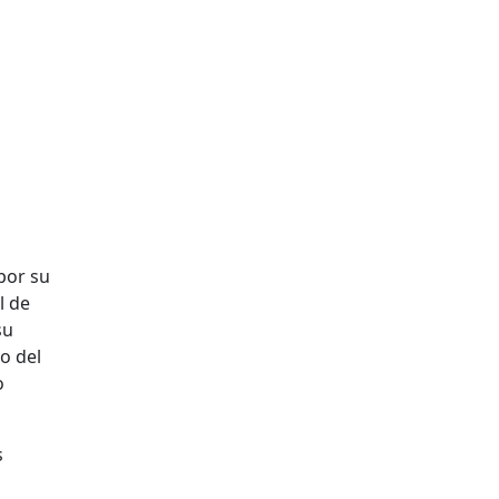
por su
l de
su
o del
o
s