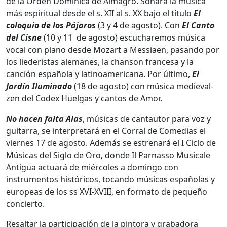
de la Orden Dominica de Almagro. Sonará la música
más espiritual desde el s. XII al s. XX bajo el título
El
coloquio de los Pájaros
(3 y 4 de agosto). Con
El Canto
del Cisne
(10 y 11 de agosto) escucharemos música
vocal con piano desde Mozart a Messiaen, pasando por
los liederistas alemanes, la chanson francesa y la
canción española y latinoamericana. Por último,
El
Jardín Iluminado
(18 de agosto) con música medieval-
zen del Codex Huelgas y cantos de Amor.
No hacen falta Alas
, músicas de cantautor para voz y
guitarra, se interpretará en el Corral de Comedias el
viernes 17 de agosto. Además se estrenará el I Ciclo de
Músicas del Siglo de Oro, donde Il Parnasso Musicale
Antigua actuará de miércoles a domingo con
instrumentos históricos, tocando músicas españolas y
europeas de los ss XVI-XVIII, en formato de pequeño
concierto.
Resaltar la participación de la pintora y grabadora