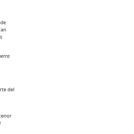
 de
ran
os
uerra
rte del
atenor
e