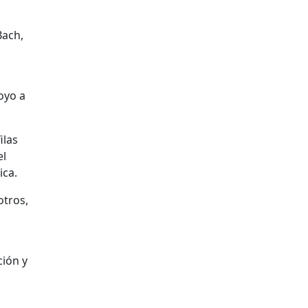
Bach,
oyo a
ilas
el
ica.
otros,
ción y