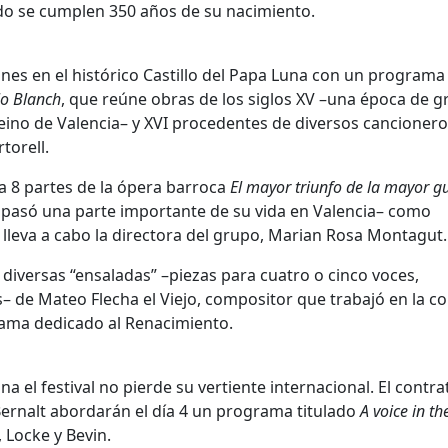
ando se cumplen 350 años de su nacimiento.
siones en el histórico Castillo del Papa Luna con un programa
 lo Blanch
, que reúne obras de los siglos XV –una época de g
l Reino de Valencia– y XVI procedentes de diversos cancioner
torell.
a 8 partes de la ópera barroca
El mayor triunfo de la mayor g
e pasó una parte importante de su vida en Valencia– como
 lleva a cabo la directora del grupo, Marian Rosa Montagut.
 diversas “ensaladas” –piezas para cuatro o cinco voces,
– de Mateo Flecha el Viejo, compositor que trabajó en la co
rama dedicado al Renacimiento.
a el festival no pierde su vertiente internacional. El contr
-Bernalt abordarán el día 4 un programa titulado
A voice in th
 Locke y Bevin.