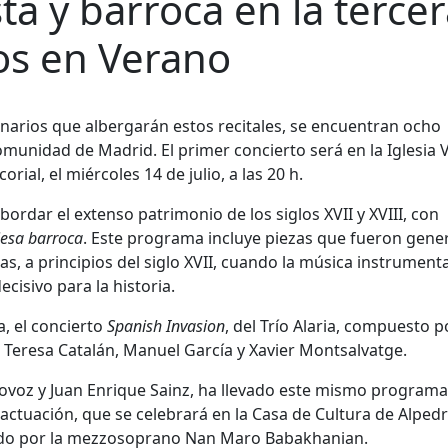
ta y barroca en la terce
os en Verano
narios que albergarán estos recitales, se encuentran ocho
munidad de Madrid. El primer concierto será en la Iglesia V
ial, el miércoles 14 de julio, a las 20 h.
ordar el extenso patrimonio de los siglos XVII y XVIII, con
iesa barroca
. Este programa incluye piezas que fueron gene
ias, a principios del siglo XVII, cuando la música instrumenta
cisivo para la historia.
a, el concierto
Spanish Invasion
, del Trío Alaria, compuesto p
, Teresa Catalán, Manuel García y Xavier Montsalvatge.
dovoz y Juan Enrique Sainz, ha llevado este mismo programa
ctuación, que se celebrará en la Casa de Cultura de Alpedre
ñado por la mezzosoprano Nan Maro Babakhanian.