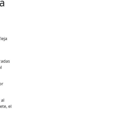
ra
ieja
radas
l
or
 al
te, el