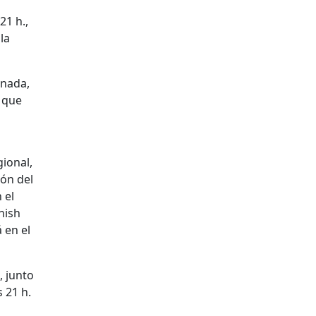
21 h.,
la
rnada,
) que
ional,
ión del
 el
anish
 en el
, junto
s 21 h.