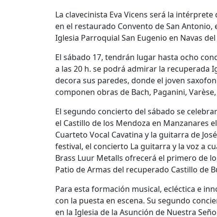
La clavecinista Eva Vicens será la intérprete
en el restaurado Convento de San Antonio, en
Iglesia Parroquial San Eugenio en Navas del
El sábado 17, tendrán lugar hasta ocho concie
a las 20 h. se podrá admirar la recuperada I
decora sus paredes, donde el joven saxofon
componen obras de Bach, Paganini, Varèse, S
El segundo concierto del sábado se celebrar
el Castillo de los Mendoza en Manzanares el
Cuarteto Vocal Cavatina y la guitarra de Jos
festival, el concierto La guitarra y la voz a 
Brass Luur Metalls ofrecerá el primero de los
Patio de Armas del recuperado Castillo de Bu
Para esta formación musical, ecléctica e in
con la puesta en escena. Su segundo concierto,
en la Iglesia de la Asunción de Nuestra Señor