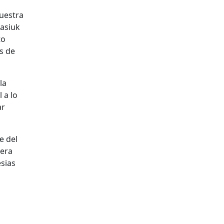
Nuestra
rasiuk
to
s de
la
 a lo
ar
e del
mera
esias