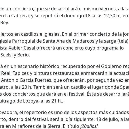
 de un concierto, que se desarrollará el mismo viernes, a las 
 La Cabrera; y se repetirá el domingo 18, a las 12,30 h., en 
 Rey.
rtos en castillos e iglesias. En el primer concierto de la jo
glesia Parroquial de Santa Ana de Madarcos y la sarga (tela
ista Xabier Casal ofrecerá un concierto cuyo programa lo
celsi y Berio.
á en un escenario histórico recuperado por el Gobierno reg
 Real. Tapices y pinturas restauradas enmarcarán la actuac
é Antonio García Fuertes, que ofrecerán, por segunda vez en
cuatro, a las 20 h. También será un castillo el lugar donde Sp
 dos conciertos que dará en el festival. Éste se desarrollará
itrago de Lozoya, a las 21 h..
novadora, el repertorio es uno de los aspectos más cuidados
 dentro del festival, será al día siguiente, 18 de julio, a la
a en Miraflores de la Sierra. El título
¡20años!