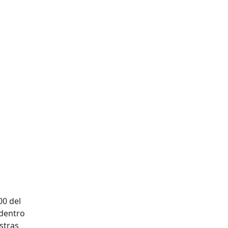
00 del
 dentro
stras