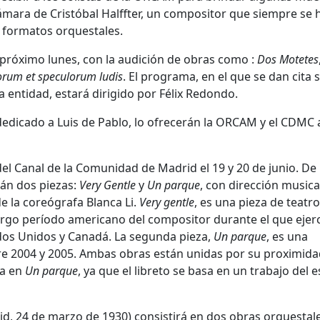
ara de Cristóbal Halffter, un compositor que siempre se 
formatos orquestales.
el próximo lunes, con la audición de obras como :
Dos Motetes
orum et speculorum ludis
. El programa, en el que se dan cita s
a entidad, estará dirigido por Félix Redondo.
dedicado a Luis de Pablo, lo ofrecerán la ORCAM y el CDMC 
del Canal de la Comunidad de Madrid el 19 y 20 de junio. De 
rán dos piezas:
Very Gentle
y
Un parque
, con dirección musica
e la coreógrafa Blanca Li.
Very gentle
, es una pieza de teatro
argo período americano del compositor durante el que ejerc
dos Unidos y Canadá. La segunda pieza,
Un parque
, es una
 2004 y 2005. Ambas obras están unidas por su proximida
ta en
Un parque
, ya que el libreto se basa en un trabajo del e
id, 24 de marzo de 1930) consistirá en dos obras orquestale