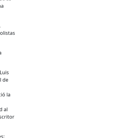
ha
,
olistas
a
Luis
l de
ió la
d al
scritor
s: