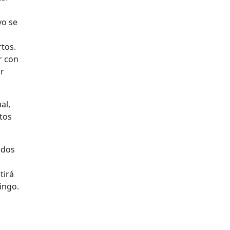
vo se
rtos.
r con
or
al,
etos
 dos
tirá
ingo.