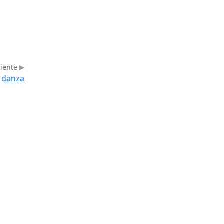
uiente
y danza