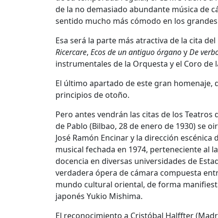
de la no demasiado abundante música de cám
sentido mucho más cómodo en los grandes 
Esa será la parte más atractiva de la cita d
Ricercare
,
Ecos de un antiguo órgano
y
De verb
instrumentales de la Orquesta y el Coro de l
El último apartado de este gran homenaje, 
principios de otoño.
Pero antes vendrán las citas de los Teatros 
de Pablo (Bilbao, 28 de enero de 1930) se oi
José Ramón Encinar y la dirección escénica d
musical fechada en 1974, perteneciente al l
docencia en diversas universidades de Esta
verdadera ópera de cámara compuesta entre
mundo cultural oriental, de forma manifies
japonés Yukio Mishima.
El reconocimiento a Cristóbal Halffter (Madr