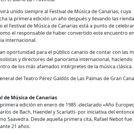
virá unido siempre al Festival de Música de Canarias, cuya
ha la primera edición un año después y llevando las rienda
do el Festival de Música de Canarias está a punto de celebra
 como el responsable de haber convertido este encuentro e
a internacional.
gran oportunidad para el público canario de contar con las 
solistas y directores del panorama internacional, haciendo
tro de los más afamados intérpretes de la música clásica.
 general del Teatro Pérez Galdós de Las Palmas de Gran Cana
val de Música de Canarias
u primera edición en enero de 1985 -declarado «Año Europeo
ios de Bach, Haendel y Scarlatti- por iniciativa del entonc
mo Saavedra. Desde aquella primera cita, Rafael Nebot fue
rante 21 años.