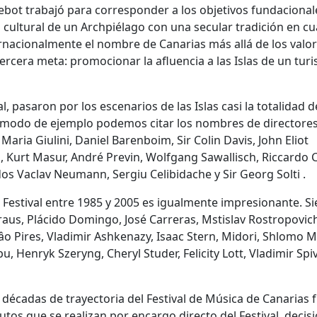
bot trabajó para corresponder a los objetivos fundacional
a cultural de un Archpiélago con una secular tradición en c
ternacionalmente el nombre de Canarias más allá de los valo
 tercera meta: promocionar la afluencia a las Islas de un tur
al, pasaron por los escenarios de las Islas casi la totalidad d
A modo de ejemplo podemos citar los nombres de directore
aria Giulini, Daniel Barenboim, Sir Colin Davis, John Eliot
 Kurt Masur, André Previn, Wolfgang Sawallisch, Riccardo Ch
cidos Vaclav Neumann, Sergiu Celibidache y Sir Georg Solti .
l Festival entre 1985 y 2005 es igualmente impresionante. S
us, Plácido Domingo, José Carreras, Mstislav Rostropovic
âo Pires, Vladimir Ashkenazy, Isaac Stern, Midori, Shlomo M
u, Henryk Szeryng, Cheryl Studer, Felicity Lott, Vladimir Sp
décadas de trayectoria del Festival de Música de Canarias f
tos que se realizan por encargo directo del Festival, decis