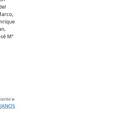
del
Marco,
Enrique
an,
osé Mª
uiente
EJANOS