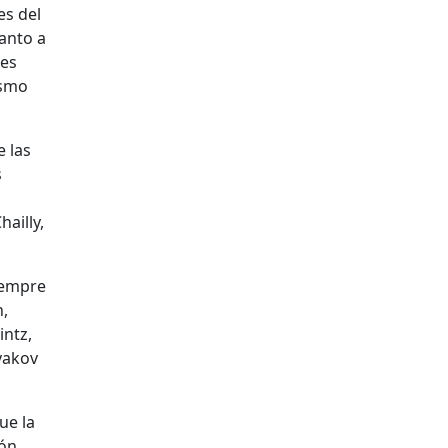
es del
uanto a
res
ismo
e las
s
ailly,
iempre
h,
intz,
ivakov
ue la
ión