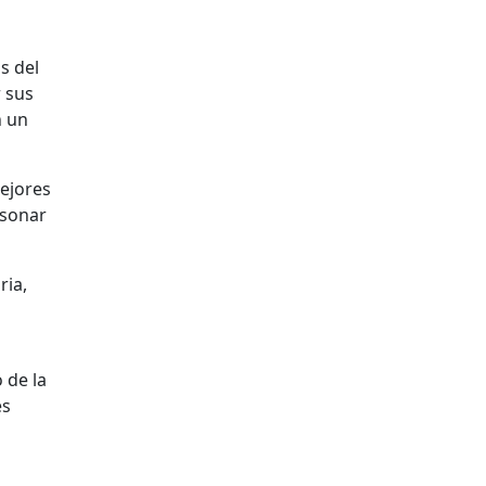
s del
r sus
n un
mejores
 sonar
ria,
 de la
es