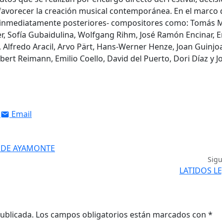
a favorecer la creación musical contemporánea. En el marco 
os inmediatamente posteriores- compositores como: Tomás 
fter, Sofía Gubaidulina, Wolfgang Rihm, José Ramón Encinar, 
, Alfredo Aracil, Arvo Pärt, Hans-Werner Henze, Joan Guinjo
ert Reimann, Emilio Coello, David del Puerto, Dori Díaz y J
Email
L DE AYAMONTE
Sig
LATIDOS L
ublicada.
Los campos obligatorios están marcados con
*