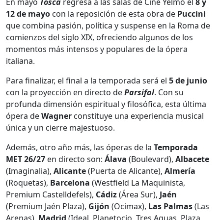
En mayo
Tosca
regresa a las salas de Cine Yelmo el
8 y
12 de mayo
con la reposición de esta obra de
Puccini
que combina pasión, política y suspense en la Roma de
comienzos del siglo XIX, ofreciendo algunos de los
momentos más intensos y populares de la ópera
italiana.
Para finalizar, el final a la temporada será el
5 de junio
con la proyección en directo de
Parsifal
. Con su
profunda dimensión espiritual y filosófica, esta última
ópera de
Wagner
constituye una experiencia musical
única y un cierre majestuoso.
Además, otro año más, las óperas de la
Temporada
MET
26/27
en directo son:
Álava
(Boulevard),
Albacete
(Imaginalia),
Alicante
(Puerta de Alicante),
Almería
(Roquetas),
Barcelona
(Westfield La Maquinista,
Premium Castelldefels),
Cádiz
(Área Sur),
Jaén
(Premium Jaén Plaza),
Gijón
(Ocimax),
Las Palmas
(Las
Arenas),
Madrid
(Ideal, Planetocio, Tres Aguas, Plaza