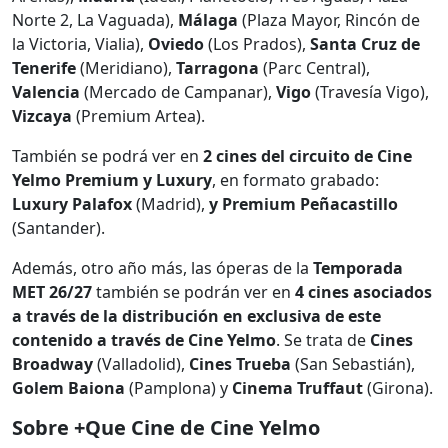
Norte 2, La Vaguada),
Málaga
(Plaza Mayor, Rincón de
la Victoria, Vialia),
Oviedo
(Los Prados),
Santa Cruz de
Tenerife
(Meridiano),
Tarragona
(Parc Central),
Valencia
(Mercado de Campanar),
Vigo
(Travesía Vigo),
Vizcaya
(Premium Artea).
También se podrá ver en
2 cines del circuito de Cine
Yelmo Premium y Luxury
, en formato grabado:
Luxury Palafox
(Madrid),
y Premium
Peñacastillo
(Santander).
Además, otro año más, las óperas de la
Temporada
MET
26/27
también se podrán ver en
4 cines asociados
a través de la distribución en exclusiva de este
contenido a través de Cine Yelmo
. Se trata de
Cines
Broadway
(Valladolid),
Cines Trueba
(San Sebastián),
Golem Baiona
(Pamplona) y
Cinema Truffaut
(Girona).
Sobre +Que Cine de Cine Yelmo