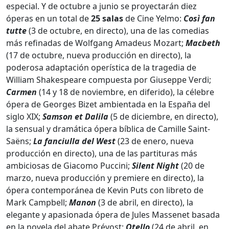
especial. Y de octubre a junio se proyectarán diez
óperas en un total de
25 salas
de Cine Yelmo:
Così fan
tutte
(3 de octubre, en directo), una de las comedias
más refinadas de Wolfgang Amadeus Mozart;
Macbeth
(17 de octubre, nueva producción en directo), la
poderosa adaptación operística de la tragedia de
William Shakespeare compuesta por Giuseppe Verdi;
Carmen
(14 y 18 de noviembre, en diferido), la célebre
ópera de Georges Bizet ambientada en la España del
siglo XIX;
Samson et Dalila
(5 de diciembre, en directo),
la sensual y dramática ópera bíblica de Camille Saint-
Saëns;
La fanciulla del West
(23 de enero, nueva
producción en directo), una de las partituras más
ambiciosas de Giacomo Puccini;
Silent Night
(20 de
marzo, nueva producción y premiere en directo), la
ópera contemporánea de Kevin Puts con libreto de
Mark Campbell;
Manon
(3 de abril, en directo), la
elegante y apasionada ópera de Jules Massenet basada
en la novela del abate Prévost;
Otello
(24 de abril, en