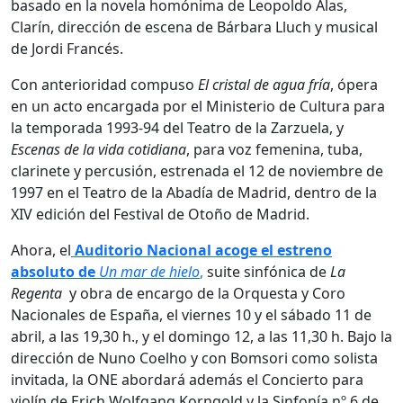
basado en la novela homónima de Leopoldo Alas,
Clarín, dirección de escena de Bárbara Lluch y musical
de Jordi Francés.
Con anterioridad compuso
El cristal de agua fría
, ópera
en un acto encargada por el Ministerio de Cultura para
la temporada 1993-94 del Teatro de la Zarzuela, y
Escenas de la vida cotidiana
, para voz femenina, tuba,
clarinete y percusión, estrenada el 12 de noviembre de
1997 en el Teatro de la Abadía de Madrid, dentro de la
XIV edición del Festival de Otoño de Madrid.
Ahora, el
Auditorio Nacional acoge el estreno
absoluto de
Un mar de hielo
,
suite sinfónica de
La
Regenta
y obra de encargo de la Orquesta y Coro
Nacionales de España, el viernes 10 y el sábado 11 de
abril, a las 19,30 h., y el domingo 12, a las 11,30 h. Bajo la
dirección de Nuno Coelho y con Bomsori como solista
invitada, la ONE abordará además el Concierto para
violín de Erich Wolfgang Korngold y la Sinfonía nº 6 de