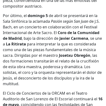
pieza, convirtiéndola en una de las más emotivas del
compositor austriaco.
Por último, el
domingo 5
de abril se presentará en la
Sala Sinfónica la aclamada
Pasión según San Juan
de J.S.
Bach, en un concierto en colaboración con el Festival
Internacional de Arte Sacro. El
Coro de la Comunidad
de Madrid
, bajo la dirección de
Javier Carmena
, se une
a
La Ritirata
para interpretar la que es considerada
como una de las piezas fundamentales de la música
sacra. Dirigidas por el maestro
Josetxu Obregón
, las
dos formaciones transitarán el relato de la crucifixión
de esta obra maestra, poderosa y dramática. Los
solistas, el coro y la orquesta representarán el dolor de
Jesús, el desconcierto de los discípulos y la ira de la
multitud.
El Ciclo de Conciertos de la ORCAM en el Teatro
Auditorio de San Lorenzo de El Escorial continuará el
16
de mayo
, coincidiendo con las festividades de San