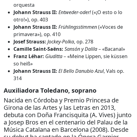
orquesta
Johann Strauss II:
Entweder-oder!
(«¡O esto o lo
otro!»), op. 403
Johann Strauss II:
Frühlingsstimmen
(«Voces de
primavera»), op. 410
Josef Strauss:
Jockey-Polka
, op. 278
Camille Saint-Saëns:
Sansón y Dalila
– «Bacanal»
Franz Léhar:
Giuditta
– «Meine Lippen, sie küssen
so heiß»
Johann Strauss II:
El Bello Danubio Azul
, Vals op.
314
Auxiliadora Toledano, soprano
Nacida en Córdoba y Premio Princesa de
Girona de las Artes y las Letras en 2013,
debuta con Doña Francisquita (A. Vives) junto
a Josep Bros en el centenario del Palau de la
Música Catalana en Barcelona (2008). Desde
su debut ha cantado en la Ópera Garnier