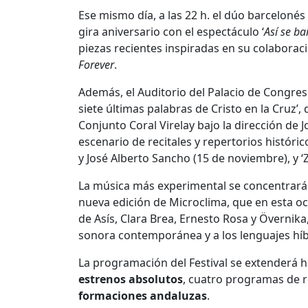
Ese mismo día, a las 22 h. el dúo barcelonés
gira aniversario con el espectáculo ‘
Así se bai
piezas recientes inspiradas en su colaborac
Forever
.
Además, el Auditorio del Palacio de Congres
siete últimas palabras de Cristo en la Cruz’
Conjunto Coral Virelay bajo la dirección de 
escenario de recitales y repertorios históri
y José Alberto Sancho (15 de noviembre), y 
La música más experimental se concentrará e
nueva edición de Microclima, que en esta o
de Asís, Clara Brea, Ernesto Rosa y Övernika
sonora contemporánea y a los lenguajes híb
La programación del Festival se extenderá h
estrenos absolutos
, cuatro programas de r
formaciones andaluzas
.