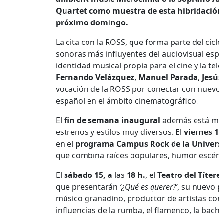
Quartet como muestra
de
esta hibridaci
próximo domingo.
La cita con la ROSS, que forma parte del cic
sonoras más influyentes del audiovisual es
identidad musical propia para el cine y la tel
Fernando Velázquez
,
Manuel Parada
,
Jesú
vocación de la ROSS por conectar con nuevo
español en el ámbito cinematográfico.
El
fin
de
semana inaugural
además está ma
estrenos y estilos muy diversos. El
viernes 1
en el
programa Campus Rock
de
la Unive
que combina raíces populares, humor escén
El
sábado 15, a
las
18 h.
, el
Teatro del Títer
que presentarán
‘¿Qué es querer?’
, su nuevo 
músico granadino, productor de artistas co
influencias de la rumba, el flamenco, la ba