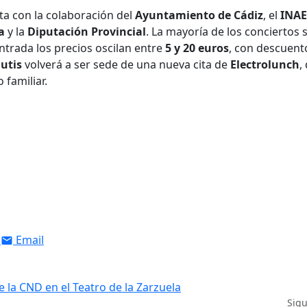
a con la colaboración del
Ayuntamiento
de
Cádiz
, el
INA
a
y la
Diputación Provincial
. La mayoría de los conciertos 
entrada los precios oscilan entre
5 y 20 euros
, con descuent
utis
volverá a ser sede de una nueva cita de
Electrolunch
,
 familiar.
Email
 la CND en el Teatro de la Zarzuela
Sig