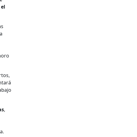
 el
as
na
noro
tos,
ntará
rabajo
as
,
a.