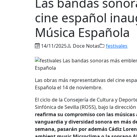
Las bandas sonor
cine español inaug
Música Española
14/11/2025
Doce Notas
festivales
Las obras más representativas del cine españ
Española el 14 de noviembre.
El ciclo de la Consejería de Cultura y Depo
Sinfónica de Sevilla (ROSS), bajo la dirección
reafirma su compromiso con las músicas 
vanguardia y diversidad sonora
en
más
d
semana, pasarán por además
Cádiz
Lorena
ambient music Microclima o la soprano Al