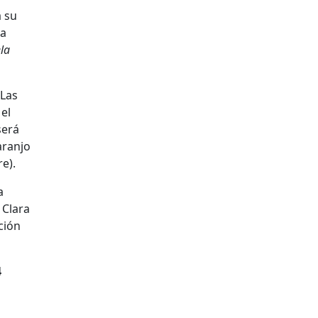
á su
 a
la
‘Las
 el
será
aranjo
e).
a
 Clara
ción
4