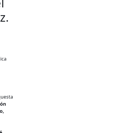
l
z.
questa
ión
o,
é