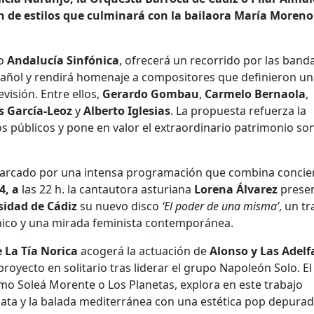
ón
de
estilos que culminará con la bailaora María Moreno
lo
Andalucía Sinfónica
, ofrecerá un recorrido por las band
pañol y rendirá homenaje a compositores que definieron u
evisión. Entre ellos,
Gerardo Gombau
,
Carmelo Bernaola
,
s García-Leoz
y
Alberto Iglesias
. La propuesta refuerza la
s públicos y pone en valor el extraordinario patrimonio so
rcado por una intensa programación que combina concier
4, a
las 22 h. la cantautora asturiana
Lorena Álvarez
prese
rsidad
de
Cádiz
su nuevo disco
‘El poder
de
una misma’
, un t
ico y una mirada feminista contemporánea.
e La Tía Norica
acogerá la actuación de
Alonso y Las Adelf
proyecto en solitario tras liderar el grupo Napoleón Solo. El
mo Soleá Morente o Los Planetas, explora en este trabajo
chata y la balada mediterránea con una estética pop depurad