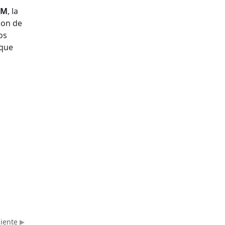
EM
, la
son de
os
 que
uiente