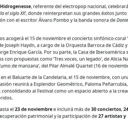
Hidrogenesse
, referente del electropop nacional, celebrar
la el siglo XX’
, donde reinterpretan sus grandes éxitos junto
ión con el escritor Álvaro Pombo y la banda sonora de
Danie
os acogerá el 15 de noviembre el concierto sinfónico-coral 
, de Joseph Haydn, a cargo de la Orquesta Barroca de Cádiz y
Jorge Enrique García. Por su parte, la Casa de Iberoamérica 
cos con propuestas como ‘Tres voces, un legado’, de Alicia N
‘Zumo de manzana’, del Pilar Almalé Quartet (16 de noviembr
n el Baluarte de la Candelaria, el 15 de noviembre, con un
casión reunirá a Esplendor Geométrico, Paloma Peñarrubia,
, consolidando al Festival como un espacio abierto a la crea
ridos.
asta el
23
de
noviembre
e incluirá más de
30 conciertos
,
2
ecuperación patrimonial y la participación de
27 artistas y