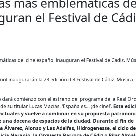
as más emblemáticas de
uran el Festival de Cádi
ol inaugurarán la 23 edición del Festival de Cádiz. Música
rte dará comienzo con el estreno del programa de la Real Or
 de su titular Lucas Macías. ‘España es… ¡de cine!’.
Esta edic
actuales y vuelve a combinar
en
su propuesta patrimoni
e
una docena
de
espacios
de
la ciudad. Durante el fin
de
 Álvarez, Alonso y Las Adelfas, Hidrogenesse, el ciclo
de
icia Naranjo, la Orquesta Barroca
de
Cádiz
o Pilar Almal