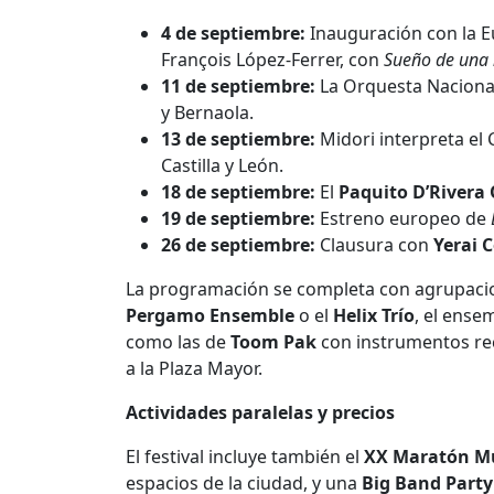
4 de septiembre:
Inauguración con la Eu
François López-Ferrer, con
Sueño de una 
11 de septiembre:
La Orquesta Nacional
y Bernaola.
13 de septiembre:
Midori interpreta el 
Castilla y León.
18 de septiembre:
El
Paquito D’Rivera
19 de septiembre:
Estreno europeo de
26 de septiembre:
Clausura con
Yerai 
La programación se completa con agrupaci
Pergamo Ensemble
o el
Helix Trío
, el ense
como las de
Toom Pak
con instrumentos rec
a la Plaza Mayor.
Actividades paralelas y precios
El festival incluye también el
XX Maratón Mu
espacios de la ciudad, y una
Big Band Party