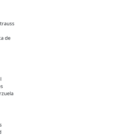
trauss
ca de
l
es
arzuela
s
d