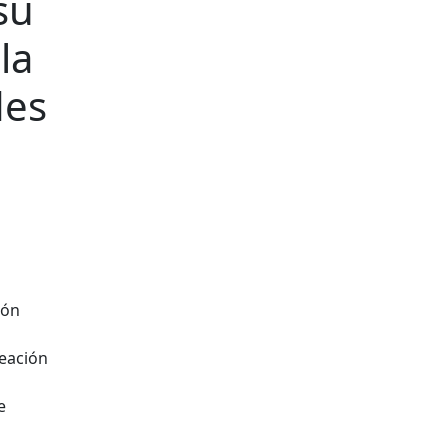
su
la
des
ión
reación
e