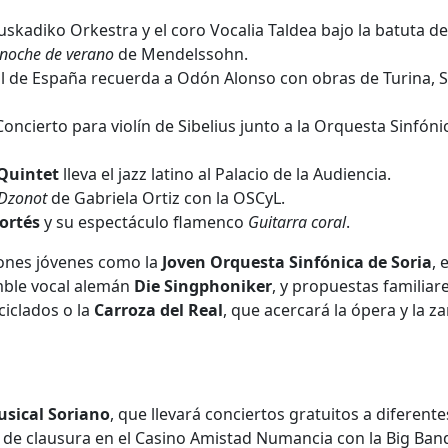
skadiko Orkestra y el coro Vocalia Taldea bajo la batuta de
noche de verano
de Mendelssohn.
 de España recuerda a Odón Alonso con obras de Turina, S
Concierto para violín de Sibelius junto a la Orquesta Sinfóni
 Quintet
lleva el jazz latino al Palacio de la Audiencia.
Dzonot
de Gabriela Ortiz con la OSCyL.
Cortés
y su espectáculo flamenco
Guitarra coral
.
ones jóvenes como la
Joven Orquesta Sinfónica de Soria
, e
mble vocal alemán
Die Singphoniker
, y propuestas familiar
iclados o la
Carroza del Real
, que acercará la ópera y la z
sical Soriano
, que llevará conciertos gratuitos a diferente
de clausura en el Casino Amistad Numancia con la Big Ban