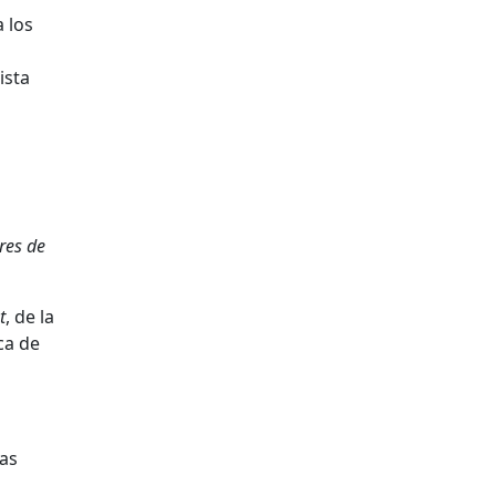
 los
ista
res de
t
, de la
ca de
las