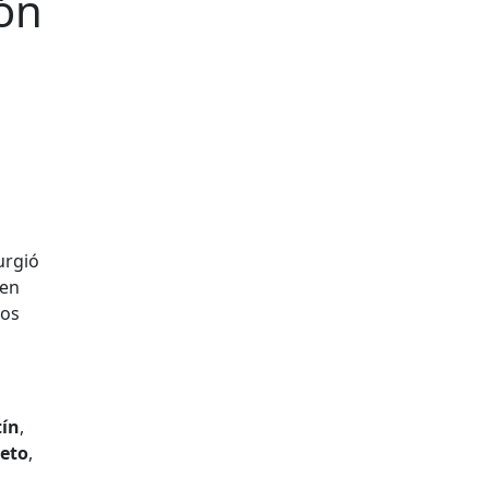
ón
urgió
en
sos
ín
,
ieto
,