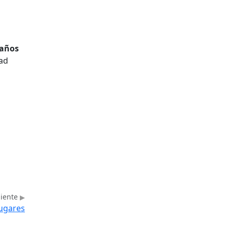
 años
dad
uiente
lugares