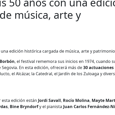
s 50 años con una edici
de música, arte y
 Borbón
, el festival rememora sus inicios en 1974, cuando s
 Segovia. En esta edición, ofrecerá más de
30 actuaciones
o, el Alcázar, la Catedral, el Jardín de los Zuloaga y diver
 esta edición están
Jordi Savall
,
Rocío Molina
,
Mayte Mart
ydas
,
Bine Bryndorf
y el pianista
Juan Carlos Fernández-N