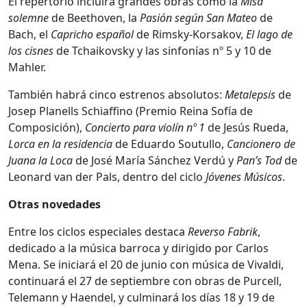
El repertorio incluirá grandes obras como la
Misa
solemne
de Beethoven, la
Pasión según San Mateo
de
Bach, el
Capricho español
de Rimsky-Korsakov,
El lago de
los cisnes
de Tchaikovsky y las sinfonías nº 5 y 10 de
Mahler.
También habrá cinco estrenos absolutos:
Metalepsis
de
Josep Planells Schiaffino (Premio Reina Sofía de
Composición),
Concierto para violín nº 1
de Jesús Rueda,
Lorca en la residencia
de Eduardo Soutullo,
Cancionero de
Juana la Loca
de José María Sánchez Verdú y
Pan’s Tod
de
Leonard van der Pals, dentro del ciclo
Jóvenes Músicos
.
Otras novedades
Entre los ciclos especiales destaca
Reverso Fabrik
,
dedicado a la música barroca y dirigido por Carlos
Mena. Se iniciará el 20 de junio con música de Vivaldi,
continuará el 27 de septiembre con obras de Purcell,
Telemann y Haendel, y culminará los días 18 y 19 de