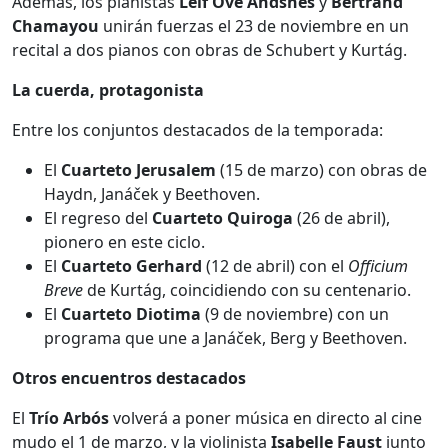
Además, los pianistas
Leif Ove Andsnes
y
Bertrand
Chamayou
unirán fuerzas el 23 de noviembre en un
recital a dos pianos con obras de Schubert y Kurtág.
La cuerda, protagonista
Entre los conjuntos destacados de la temporada:
El
Cuarteto Jerusalem
(15 de marzo) con obras de
Haydn, Janáček y Beethoven.
El regreso del
Cuarteto Quiroga
(26 de abril),
pionero en este ciclo.
El
Cuarteto Gerhard
(12 de abril) con el
Officium
Breve
de Kurtág, coincidiendo con su centenario.
El
Cuarteto Diotima
(9 de noviembre) con un
programa que une a Janáček, Berg y Beethoven.
Otros encuentros destacados
El
Trío Arbós
volverá a poner música en directo al cine
mudo el 1 de marzo, y la violinista
Isabelle Faust
junto