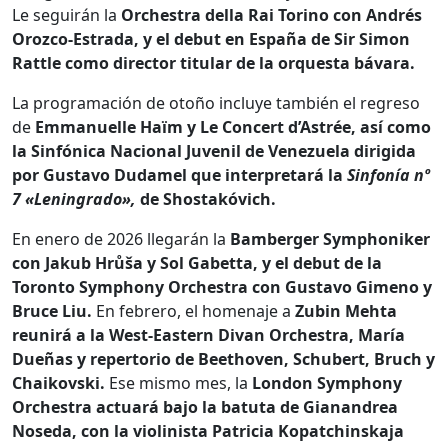
Le seguirán la
Orchestra della Rai Torino con Andrés
Orozco-Estrada, y el debut en España de Sir Simon
Rattle como director titular de la orquesta bávara.
La programación de otoño incluye también el regreso
de
Emmanuelle Haïm y Le Concert d’Astrée, así como
la Sinfónica Nacional Juvenil de Venezuela dirigida
por Gustavo Dudamel que interpretará la
Sinfonía nº
7 «Leningrado»,
de Shostakóvich.
En enero de 2026 llegarán la
Bamberger Symphoniker
con Jakub Hrůša y Sol Gabetta, y el debut de la
Toronto Symphony Orchestra con Gustavo Gimeno y
Bruce Liu.
En febrero, el homenaje a
Zubin Mehta
reunirá a la West-Eastern Divan Orchestra, María
Dueñas y repertorio de Beethoven, Schubert, Bruch y
Chaikovski.
Ese mismo mes, la
London Symphony
Orchestra actuará bajo la batuta de Gianandrea
Noseda, con la violinista Patricia Kopatchinskaja