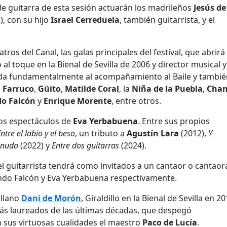
 de guitarra de esta sesión actuarán los madrileños
Jesús de
i
), con su hijo
Israel Cerreduela
, también guitarrista, y el
os del Canal, las galas principales del festival, que abrirá 
o al toque en la Bienal de Sevilla de 2006 y director musical y
ada fundamentalmente al acompañamiento al Baile y tambié
,
Farruco
,
Güito
,
Matilde Coral
, la
Niña de la Puebla
,
Cha
o Falcón
y
Enrique Morente
, entre otros.
los espectáculos de
Eva Yerbabuena
. Entre sus propios
ntre el labio y el beso
, un tributo a
Agustín Lara
(2012),
Y
esnuda
(2022) y
Entre dos guitarras
(2024).
 el guitarrista tendrá como invitados a un cantaor o cantaor
undo Falcón y Eva Yerbabuena respectivamente.
illano
Dani de Morón
, Giraldillo en la Bienal de Sevilla en 20
más laureados de las últimas décadas, que despegó
 sus virtuosas cualidades el maestro
Paco de Lucía
.