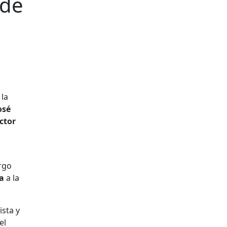
 de
 la
osé
ctor
argo
a
a la
ista y
el