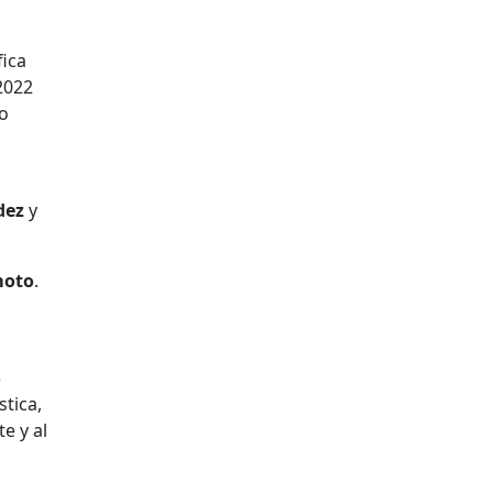
fica
 2022
to
dez
y
moto
.
3
stica,
e y al