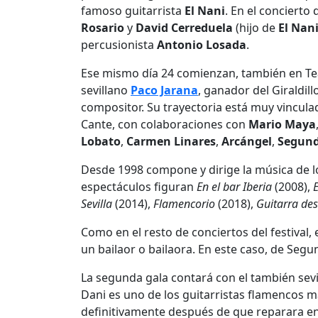
famoso guitarrista
El Nani
. En el concierto
Rosario
y
David Cerreduela
(hijo de
El Nan
percusionista
Antonio Losada
.
Ese mismo día 24 comienzan, también en Teatr
sevillano
Paco Jarana
, ganador del Giraldill
compositor. Su trayectoria está muy vincul
Cante, con colaboraciones con
Mario Maya
Lobato
,
Carmen Linares
,
Arcángel
,
Segund
Desde 1998 compone y dirige la música de 
espectáculos figuran
En el bar Iberia
(2008),
E
Sevilla
(2014),
Flamencorio
(2018),
Guitarra d
Como en el resto de conciertos del festival,
un bailaor o bailaora. En este caso, de Seg
La segunda gala contará con el también sev
Dani es uno de los guitarristas flamencos 
definitivamente después de que reparara en