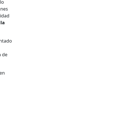
lo
ones
lidad
lla
entado
a de
 en