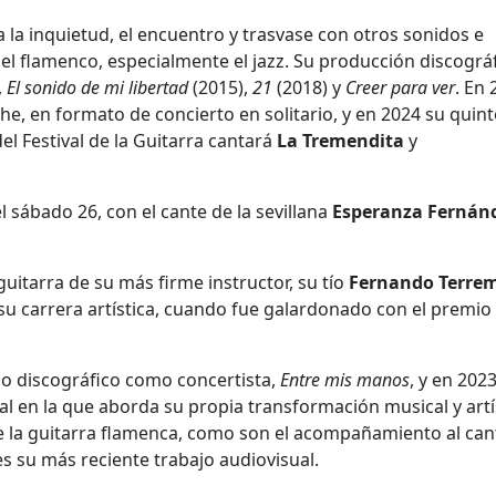
 la inquietud, el encuentro y trasvase con otros sonidos e
l flamenco, especialmente el jazz. Su producción discográ
,
El sonido de mi libertad
(2015),
21
(2018) y
Creer para ver
. En
he, en formato de concierto en solitario, y en 2024 su quin
del Festival de la Guitarra cantará
La Tremendita
y
 sábado 26, con el cante de la sevillana
Esperanza Fernán
guitarra de su más firme instructor, su tío
Fernando Terre
su carrera artística, cuando fue galardonado con el premio
jo discográfico como concertista,
Entre mis manos
, y en 202
ual en la que aborda su propia transformación musical y artí
de la guitarra flamenca, como son el acompañamiento al cant
s su más reciente trabajo audiovisual.