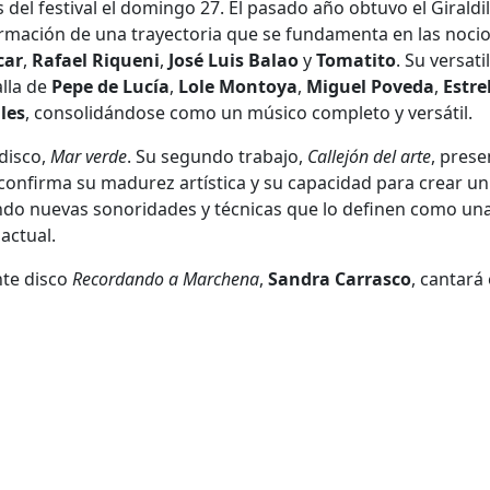
as del festival el domingo 27. El pasado año obtuvo el Giraldil
nfirmación de una trayectoria que se fundamenta en las noci
car
,
Rafael Riqueni
,
José Luis Balao
y
Tomatito
. Su versati
alla de
Pepe de Lucía
,
Lole Montoya
,
Miguel Poveda
,
Estre
les
, consolidándose como un músico completo y versátil.
disco,
Mar verde
. Su segundo trabajo,
Callejón del arte
, pres
 confirma su madurez artística y su capacidad para crear un
ndo nuevas sonoridades y técnicas que lo definen como un
actual.
nte disco
Recordando a Marchena
,
Sandra Carrasco
, cantará