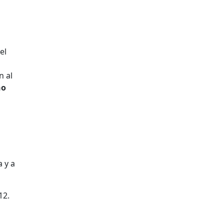
el
n al
no
a y a
12.