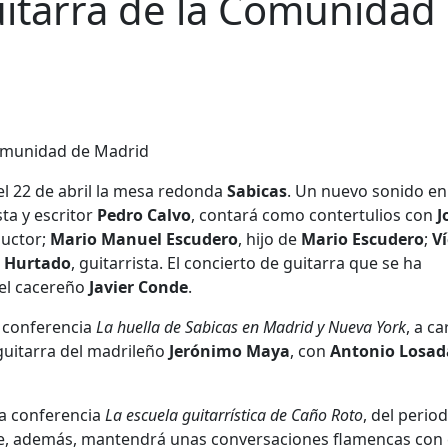
Guitarra de la Comunidad
el 22 de abril la mesa redonda
Sabicas
. Un nuevo sonido en
ta y escritor
Pedro Calvo
, contará como contertulios con
J
ductor;
Mario Manuel Escudero
, hijo de
Mario Escudero
;
Ví
o Hurtado
, guitarrista. El concierto de guitarra que se ha
el cacereño
Javier Conde
.
a conferencia
La huella de Sabicas en Madrid y Nueva York
, a c
 guitarra del madrileño
Jerónimo Maya
, con
Antonio Losad
 la conferencia
La escuela guitarrística de Caño Roto
, del period
ue, además, mantendrá unas conversaciones flamencas con 