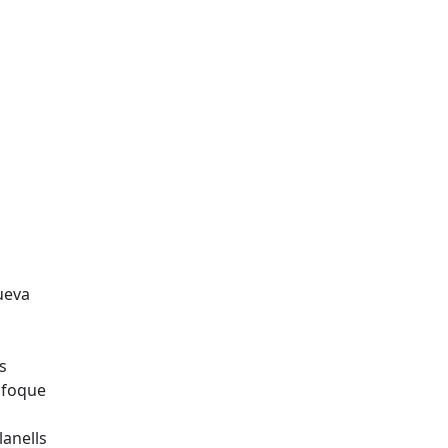
s
nfoque
lanells