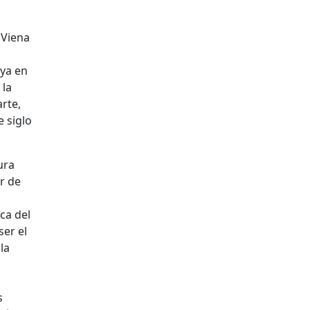
 Viena
aya en
 la
rte,
 siglo
ura
r de
ca del
ser el
la
s