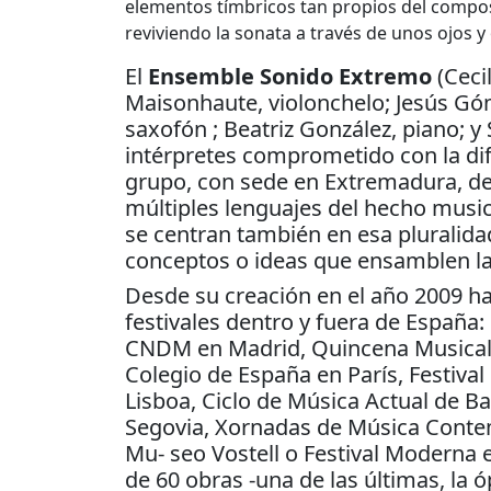
elementos tímbricos tan propios del compos
reviviendo la sonata a través de unos ojos y
El
Ensemble Sonido Extremo
(Cecil
Maisonhaute, violonchelo; Jesús Góme
saxofón ; Beatriz González, piano; y 
intérpretes comprometido con la difus
grupo, con sede en Extremadura, defi
múltiples lenguajes del hecho musi
se centran también en esa pluralida
conceptos o ideas que ensamblen la
Desde su creación en el año 2009 h
festivales dentro y fuera de España:
CNDM en Madrid, Quincena Musical D
Colegio de España en París, Festival
Lisboa, Ciclo de Música Actual de 
Segovia, Xornadas de Música Conte
Mu- seo Vostell o Festival Moderna 
de 60 obras -una de las últimas, la 