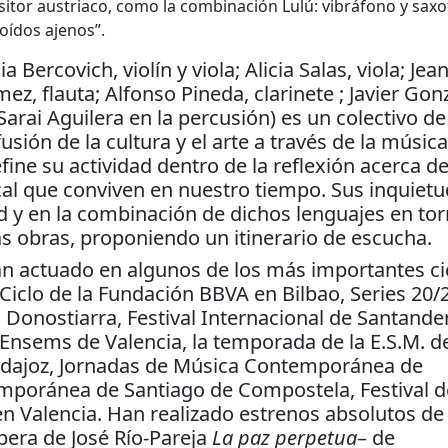
itor austriaco, como la combinación Lulú: vibráfono y saxo
 oídos ajenos”.
ia Bercovich, violín y viola; Alicia Salas, viola; Jea
z, flauta; Alfonso Pineda, clarinete ; Javier Gonz
Sarai Aguilera en la percusión) es un colectivo de
ión de la cultura y el arte a través de la música.
ne su actividad dentro de la reflexión acerca de
cal que conviven en nuestro tiempo. Sus inquiet
d y en la combinación de dichos lenguajes en tor
s obras, proponiendo un itinerario de escucha.
an actuado en algunos de los más importantes ci
 Ciclo de la Fundación BBVA en Bilbao, Series 20/
onostiarra, Festival Internacional de Santander
 Ensems de Valencia, la temporada de la E.S.M. d
Badajoz, Jornadas de Música Contemporánea de
mporánea de Santiago de Compostela, Festival d
en Valencia. Han realizado estrenos absolutos d
ópera de José Río-Pareja
La paz perpetua
– de