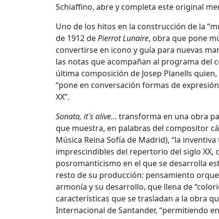
Schiaffino, abre y completa este original m
Uno de los hitos en la construcción de la “m
de 1912 de
Pierrot Lunaire
, obra que pone mú
convertirse en icono y guía para nuevas ma
las notas que acompañan al programa del con
última composición de Josep Planells quien, 
“pone en conversación formas de expresión 
XX”.
Sonata, it´s alive…
transforma en una obra pa
que muestra, en palabras del compositor cá
Música Reina Sofía de Madrid), “la inventi
imprescindibles del repertorio del siglo XX,
posromanticismo en el que se desarrolla esta
resto de su producción: pensamiento orques
armonía y su desarrollo, que llena de “colo
características que se trasladan a la obra q
Internacional de Santander, “permitiendo e