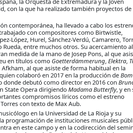
spaña, la Orquesta de Extremadura y la Joven
, con la que ha realizado también proyectos de
ión contemporánea, ha llevado a cabo los estren
trabajado con compositores como Birtwistle,
pez-López, Hurel, Sánchez-Verdú, Camarero, Torr
o Rueda, entre muchos otros. Su acercamiento al
an medida de la mano de Josep Pons, al que asis
ceu en títulos como
Goetterdämmerung
,
Elektra
,
T
d Afkham, al que asiste de forma habitual en la
quien colaboró en 2017 en la producción de
Bom
tro donde debutó como director en 2016 con
Brun
an State Opera dirigiendo
Madama Butterfly
, y en
rtantes compromisos líricos como el estreno
s Torres con texto de Max Aub.
sicólogo en la Universidad de La Rioja y su
 la programación de instituciones musicales públ
ntra en este campo y en la codirección del semi