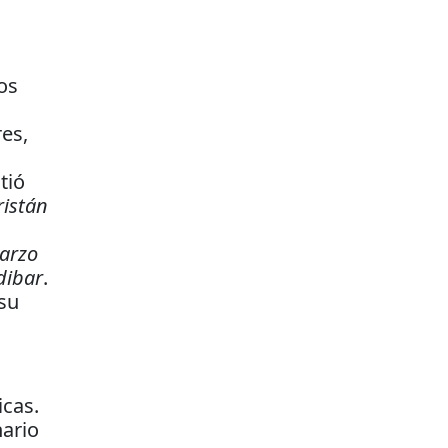
os
es,
tió
ristán
arzo
dibar
.
 su
icas.
nario