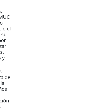
,
ESMUC
vo
 o el
 su
por
izar
s,
 y
s-
ta de
la
años
ción
u