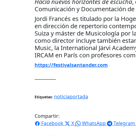
Hacia nuevos horizontes de escucha
,
Comunicación y Documentación de la
Jordi Francés es titulado por la Ho
en dirección de repertorio contempo
Suiza y máster de Musicología por l
como director incluye también esta
Music, la International Järvi Acade
IRCAM en París con profesores como
https://festivalsantander.com
__________
noticiaportada
Etiquetas:
Compartir:
Facebook
X
WhatsApp
Telegram