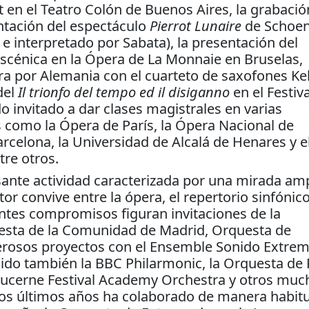
t en el Teatro Colón de Buenos Aires, la grabació
ntación del espectáculo
Pierrot Lunaire
de Schoe
 e interpretado por Sabata), la presentación del
scénica en la Ópera de La Monnaie en Bruselas,
gira por Alemania con el cuarteto de saxofones Ke
del
Il trionfo del tempo ed il disiganno
en el Festiva
o invitado a dar clases magistrales en varias
 como la Ópera de París, la Ópera Nacional de
arcelona, la Universidad de Alcalá de Henares y e
tre otros.
sante actividad caracterizada por una mirada amp
or convive entre la ópera, el repertorio sinfónico
entes compromisos figuran invitaciones de la
esta de la Comunidad de Madrid, Orquesta de
merosos proyectos con el Ensemble Sonido Extrem
rigido también la BBC Philarmonic, la Orquesta de
Lucerne Festival Academy Orchestra y otros muc
los últimos años ha colaborado de manera habitu