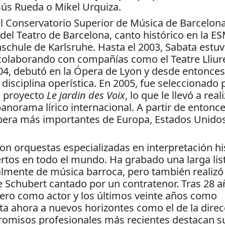
ús Rueda o Mikel Urquiza.
l Conservatorio Superior de Música de Barcelona
to del Teatro de Barcelona, canto histórico en la 
schule de Karlsruhe. Hasta el 2003, Sabata estu
a colaborando con compañías como el Teatre Lliure
04, debutó en la Ópera de Lyon y desde entonces
 disciplina operística. En 2005, fue seleccionado 
el proyecto
Le jardin des Voix
, lo que le llevó a real
panorama lírico internacional. A partir de entonce
ópera más importantes de Europa, Estados Unidos
on orquestas especializadas en interpretación hi
ertos en todo el mundo. Ha grabado una larga lis
palmente de música barroca, pero también realizó 
 Schubert cantado por un contratenor. Tras 28 
mero como actor y los últimos veinte años como
ta ahora a nuevos horizontes como el de la direc
promisos profesionales más recientes destacan s