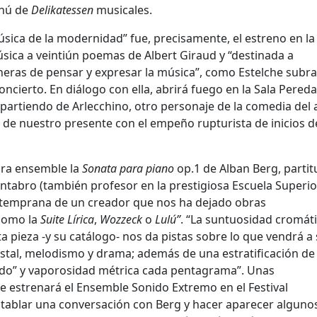
enú de
Delikatessen
musicales.
úsica de la modernidad” fue, precisamente, el estreno en la
sica a veintiún poemas de Albert Giraud y “destinada a
neras de pensar y expresar la música”, como Estelche subr
cierto. En diálogo con ella, abrirá fuego en la Sala Pereda
partiendo de Arlecchino, otro personaje de la comedia del a
de nuestro presente con el empeño rupturista de inicios de
ra ensemble la
Sonata
para piano
op.1 de Alban Berg, partit
ntabro (también profesor en la prestigiosa Escuela Superio
va temprana de un creador que nos ha dejado obras
 como la
Suite Lírica
,
Wozzeck
o
Lulú”
. “La suntuosidad cromáti
 pieza -y su catálogo- nos da pistas sobre lo que vendrá a 
tal, melodismo y drama; además de una estratificación de 
rido” y vaporosidad métrica cada pentagrama”. Unas
ue estrenará el Ensemble Sonido Extremo en el Festival
ntablar una conversación con Berg y hacer aparecer alguno