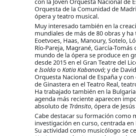
con la Joven Orquesta Nacional de E
Orquesta de la Comunidad de Madrid
ópera y teatro musical.
Muy interesado también en la creac
mundiales de más de 80 obras y ha 
Eoetvoes, Haas, Manoury, Sotelo, Ló
Río-Pareja, Magrané, García-Tomás 
mundo de la ópera se produce en gr
desde 2015 en el Gran Teatre del Li
e Isolda
o
Katia Kabanová
; y de Davi
Orquesta Nacional de España y con 
de Ginastera en el Teatro Real, tea
Ha trabajado también en la Bulgari
agenda más reciente aparecen impo
absoluto de
Tránsito
, ópera de Jesú
Cabe destacar su formación como mu
investigación en curso, centrada en
Su actividad como musicólogo se ce