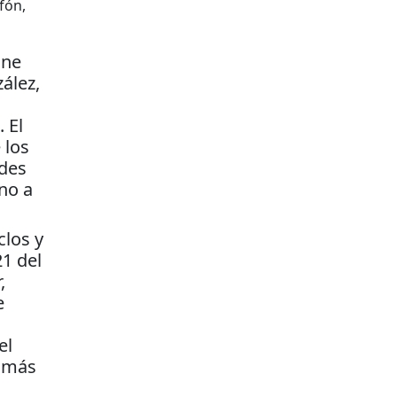
fón,
nne
ález,
 El
 los
udes
no a
clos y
21 del
,
e
el
e más