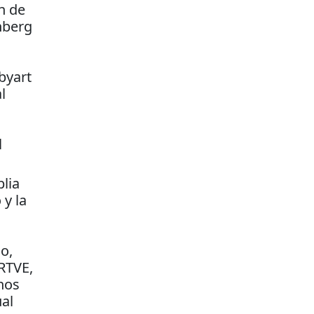
n de
nberg
byart
l
l
lia
 y la
o,
 RTVE,
hos
al