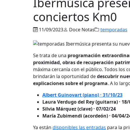
Ibermúsica presen
conciertos Km0
11/09/2023
Doce Notas
temporadas
Se trata de una
programación extraordinar
proximidad, obras de recuperación patrim
máxima cercanía con el público. Todos los 
brindarán la oportunidad de
descubrir nue
explicaciones sobre el programa
. A lo lar
Albert Guinovart (piano) · 31/10/23
Laura Verdugo del Rey (guitarra) · 18/
Silvia Márquez (clave) · 07/02/24
María Zubimendi (acordeón) · 04/04/2
Ya están
disponibles las entradas
para la pr