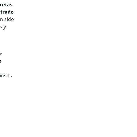
acetas
strado
an sido
s y
e
o
giosos