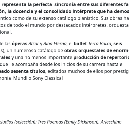
 representa la perfecta sincronía entre sus diferentes f
ón, la docencia y el consolidado intérprete que ha demo
mántico como de su extenso catálogo pianístico. Sus obras h
rtos de todo el mundo por destacados intérpretes, orquesta
ional.
de las
óperas
Atzar
y
Alba Eterna
, el
ballet
Terra Baixa
,
seis
s), un numeroso catálogo de
obras orquestales de enorm
rales
y una no menos importante
producción de repertori
 que le acompaña desde los inicios de su carrera hasta el
ado sesenta títulos
, editados muchos de ellos por presti
monía Mundi o Sony Classical
eludios (selección):
Tres Poemas (Emily Dickinson).
Arlecchino