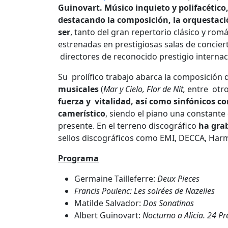
Guinovart. Músico inquieto y polifacético,
destacando la composición, la orquestaci
ser
, tanto del gran repertorio clásico y ro
estrenadas en prestigiosas salas de concie
directores de reconocido prestigio internac
Su prolífico trabajo abarca la composición 
musicales
(
Mar y Cielo, Flor de Nit,
entre otro
fuerza y vitalidad, así como sinfónicos co
camerístico
, siendo el piano una constante
presente. En el terreno discográfico
ha grab
sellos discográficos como EMI, DECCA, Har
Programa
Germaine Tailleferre:
Deux Pieces
Francis Poulenc:
Les soirées de Nazelles
Matilde Salvador:
Dos Sonatinas
Albert Guinovart:
Nocturno a Alicia.
24 Pr