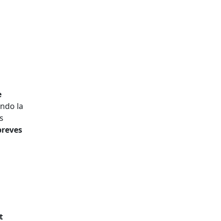
e
ando la
s
breves
t