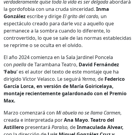
verdaderamente quise toda la vida es ser delgada
abordará
la gordofobia con una cruda sinceridad.
Inma
González
escribe y dirige
El grito del cardo,
un
espectáculo creado para darle voz a aquello que
permanece a la sombra cuando lo diferente, lo
controvertido, lo que se sale de las normas establecidas
se reprime o se oculta en el olvido.
El año 2024 comienza en la Sala Jardinel Poncela
con
paella
de Tarambana Teatro,
David Fernández
‘Fabu
’ es el autor del texto de este montaje que ha
dirigido Víctor Velasco. Le seguirá
Yerma
, de
Federico
García Lorca, en versión de María Goiricelaya,
montaje recientemente galardonado con el Premio
Max.
Marzo comenzará con
Mi abuela no se llama Carmen
,
creada e interpretada por
Ana Mayo
.
Teatro del
Astillero
presentará
Paraíso,
de
Inmaculada Alvear,
con la dirección de
Luis Miguel González Cruz y