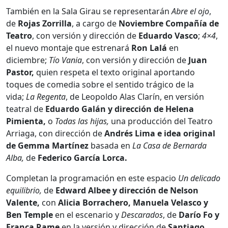
También en la Sala Girau se representarán
Abre el ojo
,
de
Rojas
Zorrilla
, a cargo de
Noviembre Compañía de
Teatro
, con versión y dirección de
Eduardo Vasco
;
4×4
,
el nuevo montaje que estrenará
Ron Lalá
en
diciembre;
Tío Vania
, con versión y dirección de
Juan
Pastor,
quien respeta el texto original aportando
toques de comedia sobre el sentido trágico de la
vida;
La Regenta
, de Leopoldo Alas Clarín, en versión
teatral de
Eduardo Galán y dirección de Helena
Pimienta,
o
Todas las hijas,
una producción del Teatro
Arriaga, con dirección de
Andrés Lima e idea original
de Gemma Martínez
basada en
La Casa de Bernarda
Alba,
de
Federico García Lorca.
Completan la programación en este espacio
Un delicado
equilibrio,
de
Edward Albee y dirección de Nelson
Valente,
con
Alicia Borrachero, Manuela Velasco y
Ben Temple
en el escenario y
Descarados
, de
Darío Fo y
Franca Rame
en la versión y dirección de
Santiago