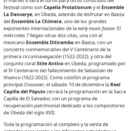
El martes 6 será el turno para otros conocidos del
festival como son
Capella Prolationum
y el
Ensemble
La Danserye
, en Úbeda, además de disfrutar en Baeza
del
Ensemble La Chimera
, uno de los grandes
exponentes internacionales de la
early music fusion
. El
miércoles 7 llegan otras dos citas, una con el
mexicano
Ensemble Ditirambo
en Baeza, con un
concierto conmemorativo del V Centenario de la
primera circunnavegación (1522-2022), y otra del
conjunto coral
Stile Antico
en Úbeda, programado por
el IV Centenario del fallecimiento de Sebastián de
Vivanco (1622-2022). Como colofón al programa
principal
Crossover
, el sábado 10 de diciembre la
Real
Capilla del Pópulo
cerrará la programación en la Sacra
Capilla de El Salvador, con un programa de
recuperación patrimonial dedicado a los compositores
de Úbeda del siglo XVII.
Toda la programación al completo y la venta de