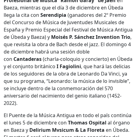
Profesional de Música “Ramón Garay” de Jaén
en
Baeza, mientras que el día 3 de diciembre en Úbeda
llega la cita con
Serendipia
(ganadores del 2º Premio
del Concurso de Música de Juventudes Musicales de
España y Premio Especial del Festival de Música Antigua
de Úbeda y Baeza) y
Moisés P. Sánchez Invention Trio
,
que revisita la obra de Bach desde el jazz. El domingo 4
de diciembre habrá una sesión doble
con
Cantaderas
(charla-coloquio y concierto) en Úbeda
y el conjunto británico
I Fagiolini
, que hará las delicias
de los seguidores de la obra de Leonardo Da Vinci, ya
que su programa, “Leonardo: la música de lo invisible”,
se incluye dentro de la conmemoración del 570
aniversario del nacimiento del genio italiano (1452-
2022).
El Puente de la Música Antigua en todo el país continúa
el lunes 5 de diciembre con
Thomas Ospital
al órgano
en Baeza y
Delirium Mvsicum & La Floreta
en Úbeda.