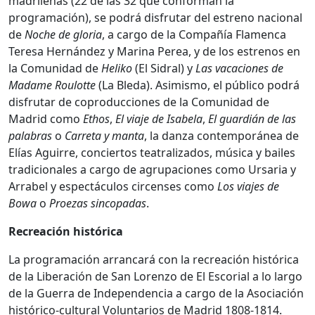
madrileñas (22 de las 32 que conforman la
programación), se podrá disfrutar del estreno nacional
de
Noche de gloria
, a cargo de la Compañía Flamenca
Teresa Hernández y Marina Perea, y de los estrenos en
la Comunidad de
Heliko
(El Sidral) y
Las vacaciones de
Madame Roulotte
(La Bleda). Asimismo, el público podrá
disfrutar de coproducciones de la Comunidad de
Madrid como
Ethos
,
El viaje de Isabela
,
El guardián de las
palabras
o
Carreta y manta
, la danza contemporánea de
Elías Aguirre, conciertos teatralizados, música y bailes
tradicionales a cargo de agrupaciones como Ursaria y
Arrabel y espectáculos circenses como
Los viajes de
Bowa
o
Proezas sincopadas
.
Recreación histórica
La programación arrancará con la recreación histórica
de la Liberación de San Lorenzo de El Escorial a lo largo
de la Guerra de Independencia a cargo de la Asociación
histórico-cultural Voluntarios de Madrid 1808-1814.