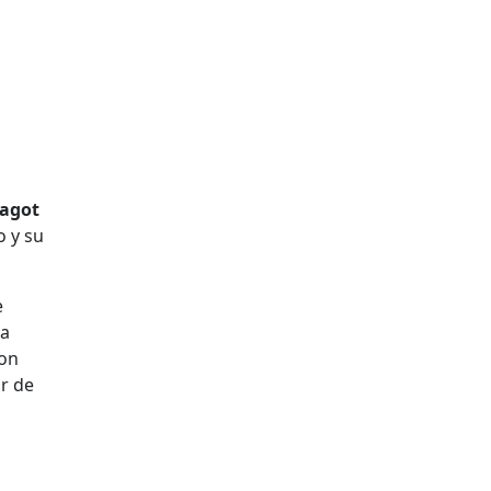
Fagot
o y su
e
la
con
r de