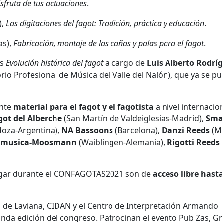
isfruta de tus actuaciones
.
),
Las digitaciones del fagot: Tradición, práctica y educación
.
as),
Fabricación, montaje de las cañas y palas para el fagot
.
es
Evolución histórica del fagot
a cargo de
Luis Alberto Rodrí
rio Profesional de Música del Valle del Nalón), que ya se p
ente
material para el fagot y el fagotista
a nivel internacio
agot del Alberche
(San Martín de Valdeiglesias-Madrid),
Sma
oza-Argentina),
NA Bassoons
(Barcelona),
Danzi Reeds
(Mi
omusica-Moosmann
(Waiblingen-Alemania),
Rigotti Reeds
 lugar durante el CONFAGOTAS2021 son de
acceso libre hast
a de Laviana, CIDAN y el Centro de Interpretación Armando
unda edición del congreso. Patrocinan el evento Pub Zas, G