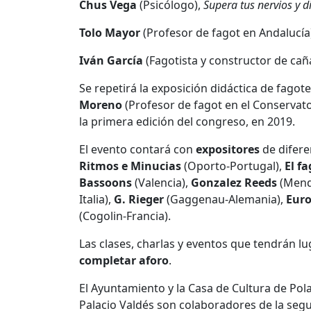
Chus Vega
(Psicólogo),
Supera tus nervios y d
Tolo Mayor
(Profesor de fagot en Andalucía
Iván García
(Fagotista y constructor de cañ
Se repetirá la exposición didáctica de fagot
Moreno
(Profesor de fagot en el Conservato
la primera edición del congreso, en 2019.
El evento contará con
expositores
de difer
Ritmos e Minucias
(Oporto-Portugal),
El f
Bassoons
(Valencia),
Gonzalez Reeds
(Mend
Italia),
G. Rieger
(Gaggenau-Alemania),
Eur
(Cogolin-Francia).
Las clases, charlas y eventos que tendrán
completar aforo
.
El Ayuntamiento y la Casa de Cultura de Pol
Palacio Valdés son colaboradores de la seg