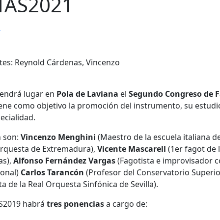
TAS2021
s
es: Reynold Cárdenas, Vincenzo
endrá lugar en
Pola de Laviana
el
Segundo Congreso de 
ne como objetivo la promoción del instrumento, su estudi
ecialidad.
n son:
Vincenzo Menghini
(Maestro de la escuela italiana d
Orquesta de Extremadura),
Vicente Mascarell
(1er fagot de 
as),
Alfonso Fernández Vargas
(Fagotista e improvisador 
ional)
Carlos Tarancón
(Profesor del Conservatorio Superio
a de la Real Orquesta Sinfónica de Sevilla).
AS2019 habrá
tres ponencias
a cargo de: