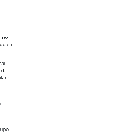
guez
udo en
nal:
rt
lan-
a
rupo