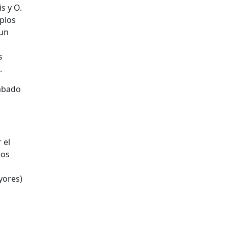
is y O.
plos
 un
s
.
sábado
 el
eos
yores)