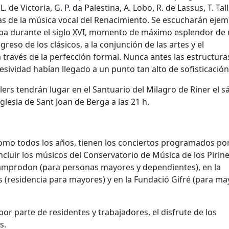
. de Victoria, G. P. da Palestina, A. Lobo, R. de Lassus, T. Tall
s de la música vocal del Renacimiento. Se escucharán ejem
opa durante el siglo XVI, momento de máximo esplendor de
reso de los clásicos, a la conjunción de las artes y el
 través de la perfección formal. Nunca antes las estructura
esividad habían llegado a un punto tan alto de sofisticación
ers tendrán lugar en el Santuario del Milagro de Riner el 
 Iglesia de Sant Joan de Berga a las 21 h.
como todos los años, tienen los conciertos programados por
cluir los músicos del Conservatorio de Música de los Pirin
 Camprodon (para personas mayores y dependientes), en la
(residencia para mayores) y en la Fundació Gifré (para ma
r parte de residentes y trabajadores, el disfrute de los
s.