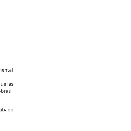
mental
e
ue las
obras
 sábado
n