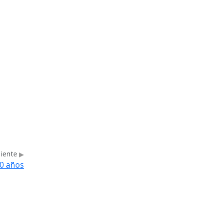
uiente
0 años