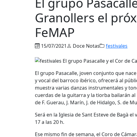
El grupo Pasacall
Granollers el pró
FeMAP
15/07/2021
Doce Notas
festivales
El grupo Pasacalle, joven conjunto que nace
y vocal del barroco ibérico, ofrecerá al públ
muestra varias danzas instrumentales y to
cuerdas de la guitarra y la tiorba bailarán 
de F. Guerau, J. Marín, J. de Hidalgo, S. de 
Será en la Iglesia de Sant Esteve de Bagà el 
17 a las 20 h.
Ese mismo fin de semana, el Coro de Cámar