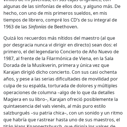
algunas de las sinfonías de ellos dos, y alguno más. De
hecho, con uno de mis primeros sueldos, en mis
tiempos de librero, compré los CD’s de su integral de
1963 de las
Sinfonías
de Beethoven.
Quizá los recuerdos más nítidos del maestro (al que
por desgracia nunca vi dirigir en directo) sean dos: el
primero, el del legendario Concierto de Año Nuevo de
1987, al frente de la Filarmónica de Viena, en la Sala
Dorada de la Musikverin, primera y única vez que
Karajan dirigió dicho concierto. Con sus casi ochenta
años, y pese a las serias dificultades de movilidad por
culpa de su espalda, torturada de dolores y múltiples
operaciones de columna –algo de lo que da detalles
Magiera en su libro–, Karajan ofreció posiblemente la
quintaesencia del vals vienés, al más puro estilo
salzburgués –su patria chica–, con un sonido y un ritmo
que habría que rastrear hasta uno de sus maestros, el
titán Hans Knappertsbusch, que dirigía los valses de