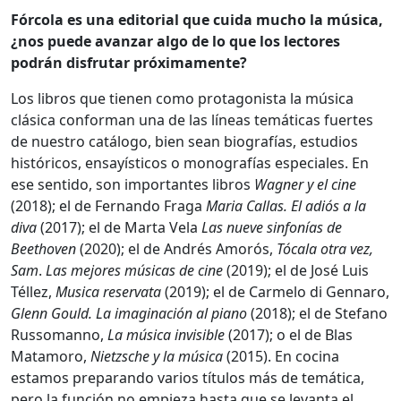
Fórcola es una editorial que cuida mucho la música,
¿nos puede avanzar algo de lo que los lectores
podrán disfrutar próximamente?
Los libros que tienen como protagonista la música
clásica conforman una de las líneas temáticas fuertes
de nuestro catálogo, bien sean biografías, estudios
históricos, ensayísticos o monografías especiales. En
ese sentido, son importantes libros
Wagner y el cine
(2018); el de Fernando Fraga
Maria Callas. El adiós a la
diva
(2017); el de Marta Vela
Las nueve sinfonías de
Beethoven
(2020); el de Andrés Amorós,
Tócala otra vez,
Sam
.
Las mejores músicas de cine
(2019); el de José Luis
Téllez,
Musica reservata
(2019); el de Carmelo di Gennaro,
Glenn Gould. La imaginación al piano
(2018); el de Stefano
Russomanno,
La música invisible
(2017); o el de Blas
Matamoro,
Nietzsche y la música
(2015). En cocina
estamos preparando varios títulos más de temática,
pero la función no empieza hasta que se levanta el