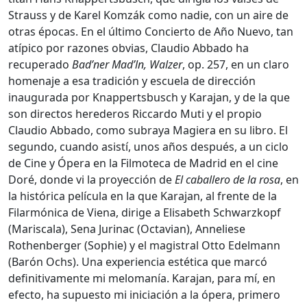
Strauss y de Karel Komzák como nadie, con un aire de
otras épocas. En el último Concierto de Año Nuevo, tan
atípico por razones obvias, Claudio Abbado ha
recuperado
Bad’ner Mad’ln, Walzer
, op. 257, en un claro
homenaje a esa tradición y escuela de dirección
inaugurada por Knappertsbusch y Karajan, y de la que
son directos herederos Riccardo Muti y el propio
Claudio Abbado, como subraya Magiera en su libro. El
segundo, cuando asistí, unos años después, a un ciclo
de Cine y Ópera en la Filmoteca de Madrid en el cine
Doré, donde vi la proyección de
El caballero de la rosa
, en
la histórica película en la que Karajan, al frente de la
Filarmónica de Viena, dirige a Elisabeth Schwarzkopf
(Mariscala), Sena Jurinac (Octavian), Anneliese
Rothenberger (Sophie) y el magistral Otto Edelmann
(Barón Ochs). Una experiencia estética que marcó
definitivamente mi melomanía. Karajan, para mí, en
efecto, ha supuesto mi iniciación a la ópera, primero