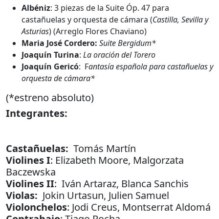
Albéniz
: 3 piezas de la Suite Óp. 47 para
castañuelas y orquesta de cámara (
Castilla, Sevilla y
Asturias
) (Arreglo Flores Chaviano)
Maria José Cordero:
Suite Bergidum*
Joaquín Turina
:
La oración del Torero
Joaquín Gericó
: F
antasía española para castañuelas y
orquesta de cámara*
(*estreno absoluto)
Integrantes:
Castañuelas:
Tomás Martín
Violines I
: Elizabeth Moore, Malgorzata
Baczewska
Violines II
: Iván Artaraz, Blanca Sanchis
Violas:
Jokin Urtasun, Julien Samuel
Violonchelos
: Jodi Creus, Montserrat Aldomá
Contrabajo
: Tiago Rocha