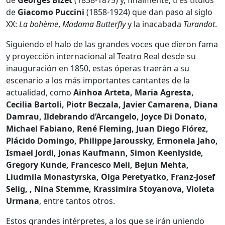
de
Giacomo Puccini
(1858-1924) que dan paso al siglo
XX:
La bohème
,
Madama Butterfly
y la inacabada
Turandot
.
Siguiendo el halo de las grandes voces que dieron fama
y proyección internacional al Teatro Real desde su
inauguración en 1850, estas óperas traerán a su
escenario a los más importantes cantantes de la
actualidad, como
Ainhoa Arteta, Maria Agresta,
Cecilia Bartoli, Piotr Beczala, Javier Camarena, Diana
Damrau, Ildebrando d’Arcangelo, Joyce Di Donato,
Michael Fabiano, René Fleming, Juan Diego Flórez,
Plácido Domingo, Philippe Jaroussky, Ermonela Jaho,
Ismael Jordi, Jonas Kaufmann, Simon Keenlyside,
Gregory Kunde, Francesco Meli, Bejun Mehta,
Liudmila Monastyrska, Olga Peretyatko, Franz-Josef
Selig, , Nina Stemme, Krassimira Stoyanova, Violeta
Urmana
, entre tantos otros.
Estos grandes intérpretes, a los que se irán uniendo