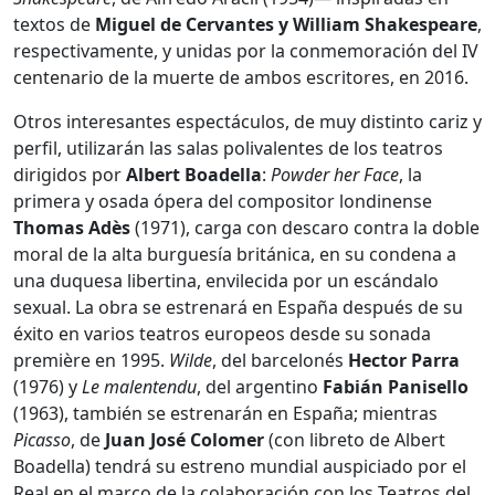
textos de
Miguel de Cervantes y William Shakespeare
,
respectivamente, y unidas por la conmemoración del IV
centenario de la muerte de ambos escritores, en 2016.
Otros interesantes espectáculos, de muy distinto cariz y
perfil, utilizarán las salas polivalentes de los teatros
dirigidos por
Albert Boadella
:
Powder her Face
, la
primera y osada ópera del compositor londinense
Thomas Adès
(1971), carga con descaro contra la doble
moral de la alta burguesía británica, en su condena a
una duquesa libertina, envilecida por un escándalo
sexual. La obra se estrenará en España después de su
éxito en varios teatros europeos desde su sonada
première en 1995.
Wilde
, del barcelonés
Hector Parra
(1976) y
Le malentendu
, del argentino
Fabián Panisello
(1963), también se estrenarán en España; mientras
Picasso
, de
Juan José Colomer
(con libreto de Albert
Boadella) tendrá su estreno mundial auspiciado por el
Real en el marco de la colaboración con los Teatros del