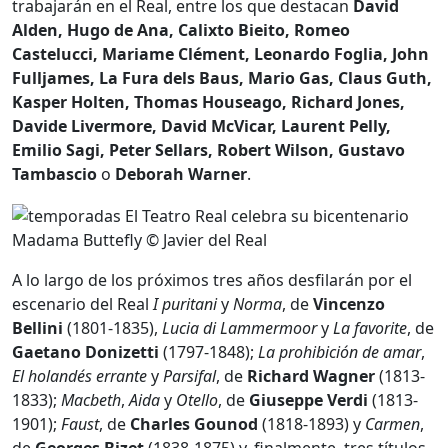
trabajarán en el Real, entre los que destacan
David
Alden, Hugo de Ana, Calixto Bieito, Romeo
Castelucci, Mariame Clément, Leonardo Foglia, John
Fulljames, La Fura dels Baus, Mario Gas, Claus Guth,
Kasper Holten, Thomas Houseago, Richard Jones,
Davide Livermore, David McVicar, Laurent Pelly,
Emilio Sagi, Peter Sellars, Robert Wilson, Gustavo
Tambascio
o
Deborah Warner
.
Madama Buttefly © Javier del Real
A lo largo de los próximos tres años desfilarán por el
escenario del Real
I puritani
y
Norma
, de
Vincenzo
Bellini
(1801-1835),
Lucia di Lammermoor
y
La favorite
, de
Gaetano Donizetti
(1797-1848);
La prohibición de amar
,
El holandés errante
y
Parsifal
, de
Richard Wagner
(1813-
1833);
Macbeth
,
Aida
y
Otello
, de
Giuseppe Verdi
(1813-
1901);
Faust
, de
Charles Gounod
(1818-1893) y
Carmen
,
de
Georges Bizet
(1838-1875) y, finalmente, tres títulos