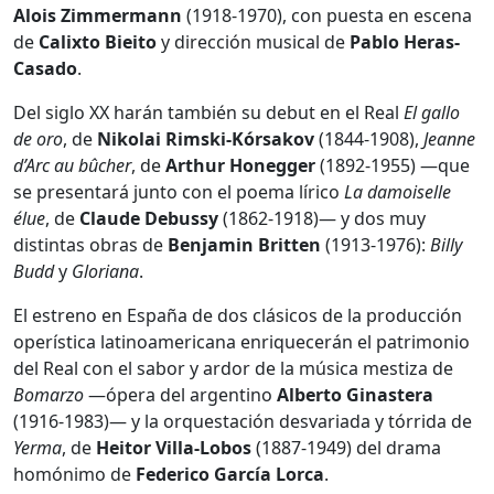
Alois Zimmermann
(1918-1970), con puesta en escena
de
Calixto Bieito
y dirección musical de
Pablo Heras-
Casado
.
Del siglo XX harán también su debut en el Real
El
gallo
de
oro
, de
Nikolai Rimski-Kórsakov
(1844-1908),
Jeanne
d’Arc au bûcher
, de
Arthur Honegger
(1892-1955) —que
se presentará junto con el poema lírico
La damoiselle
élue
, de
Claude Debussy
(1862-1918)— y dos muy
distintas obras de
Benjamin Britten
(1913-1976):
Billy
Budd
y
Gloriana
.
El estreno en España de dos clásicos de la producción
operística latinoamericana enriquecerán el patrimonio
del Real con el sabor y ardor de la música mestiza de
Bomarzo
—ópera del argentino
Alberto Ginastera
(1916-1983)— y la orquestación desvariada y tórrida de
Yerma
, de
Heitor Villa-Lobos
(1887-1949) del drama
homónimo de
Federico García Lorca
.