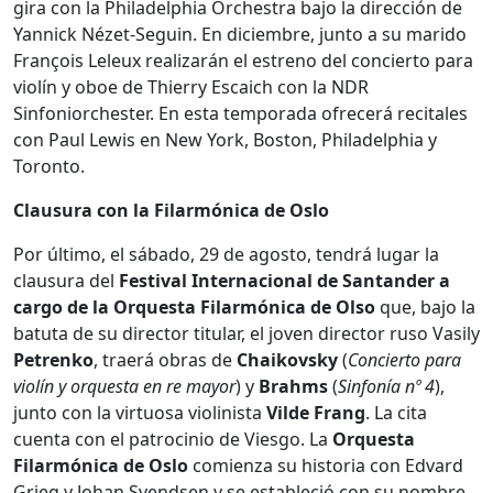
gira con la Philadelphia Orchestra bajo la dirección de
Yannick Nézet-Seguin. En diciembre, junto a su marido
François Leleux realizarán el estreno del concierto para
violín y oboe de Thierry Escaich con la NDR
Sinfoniorchester. En esta temporada ofrecerá recitales
con Paul Lewis en New York, Boston, Philadelphia y
Toronto.
Clausura con la Filarmónica de Oslo
Por último, el sábado, 29 de agosto, tendrá lugar la
clausura del
Festival Internacional de Santander a
cargo de la Orquesta Filarmónica de Olso
que, bajo la
batuta de su director titular, el joven director ruso Vasily
Petrenko
, traerá obras de
Chaikovsky
(
Concierto para
violín y orquesta en re mayor
) y
Brahms
(
Sinfonía nº 4
),
junto con la virtuosa violinista
Vilde
Frang
. La cita
cuenta con el patrocinio de Viesgo. La
Orquesta
Filarmónica de Oslo
comienza su historia con Edvard
Grieg y Johan Svendsen y se estableció con su nombre