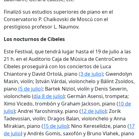
Finalizó sus estudios superiores de piano en el
Conservatorio P. Chaikovski de Moscú con el
prestigioso profesor L. Naumov.
Los nocturnos de Cibeles
Este Festival, que tendrá lugar hasta el 19 de julio a las
21 h. en el Auditorio Caja de Música de CentroCentro
Cibeles proseguirá con los conciertos de Luca
Chiantore y David Ortolá, piano
(3 de julio)
; Gwendolyn
Masin, violín; István Várdai, violonchelo y Bálint Zsoldos,
piano
(5 de julio)
; Bartek Niziol, violín y Denis Severin,
violonchelo (
día 8 de julio
); Germán Asensi, trompeta;
Ximo Vicedo, trombón y Graham Jackson, piano (
10 de
julio
); Andrei Yaroshinsky, piano (
12 de julio
); Zorik
Tadevosian, violín; Dragos Balan, violonchelo y Anna
Mirakian, piano (
15 de julio
); Nino Kereselidze, piano (
17
de julio
) y Andrés Gomis, saxofón y Bruno Vlahek, piano