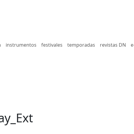
n
instrumentos
festivales
temporadas
revistas DN
e
ay_Ext