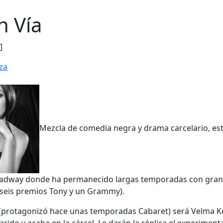
n Vía
]
za
Mezcla de comedia negra y drama carcelario, es
roadway donde ha permanecido largas temporadas con gran
, seis premios Tony y un Grammy).
l (protagonizó hace unas temporadas Cabaret) será Velma Ke
rido y acaba en la cárcel. Le darán la réplica el experimen