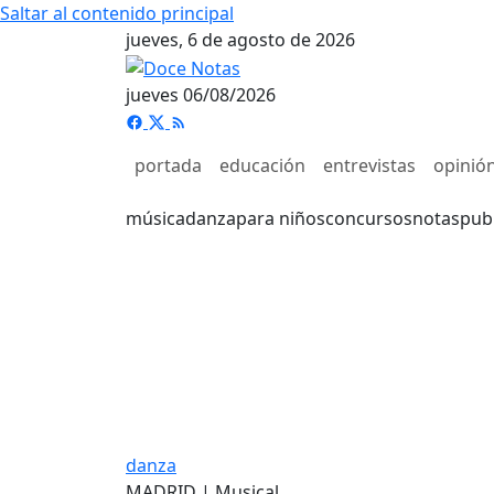
Saltar al contenido principal
jueves, 6 de agosto de 2026
jueves 06/08/2026
portada
educación
entrevistas
opinió
música
danza
para niños
concursos
notas
pub
danza
MADRID | Musical