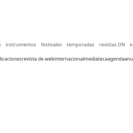
n
instrumentos
festivales
temporadas
revistas DN
e
licaciones
revista de web
internacional
mediateca
agenda
anu