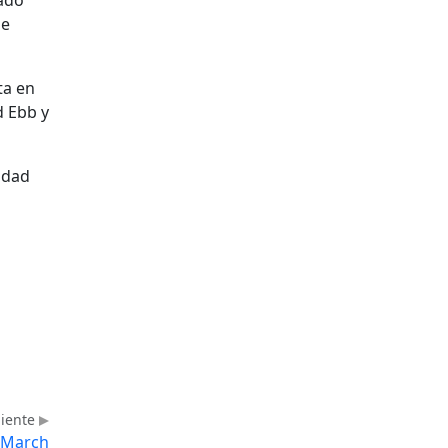
ie
ta en
d Ebb y
idad
uiente
n March