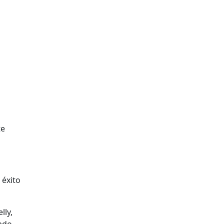
te
 éxito
lly,
tado