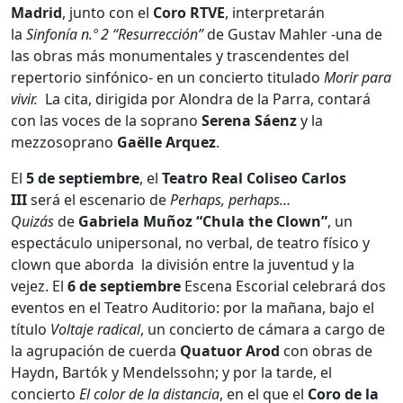
Madrid
, junto con el
Coro RTVE
, interpretarán
la
Sinfonía
n.º 2 “Resurrección”
de Gustav Mahler -una de
las obras más monumentales y trascendentes del
repertorio sinfónico- en un concierto titulado
Morir para
vivir.
La cita, dirigida por Alondra de la Parra, contará
con las voces de la soprano
Serena Sáenz
y la
mezzosoprano
Gaëlle Arquez
.
El
5 de septiembre
, el
Teatro Real Coliseo Carlos
III
será el escenario de
Perhaps, perhaps…
Quizás
de
Gabriela Muñoz “Chula the Clown”
, un
espectáculo unipersonal, no verbal, de teatro físico y
clown que aborda la división entre la juventud y la
vejez. El
6 de septiembre
Escena Escorial celebrará dos
eventos en el Teatro Auditorio: por la mañana, bajo el
título
Voltaje radical
, un concierto de cámara a cargo de
la agrupación de cuerda
Quatuor Arod
con obras de
Haydn, Bartók y Mendelssohn; y por la tarde, el
concierto
El color de la distancia
, en el que el
Coro de la