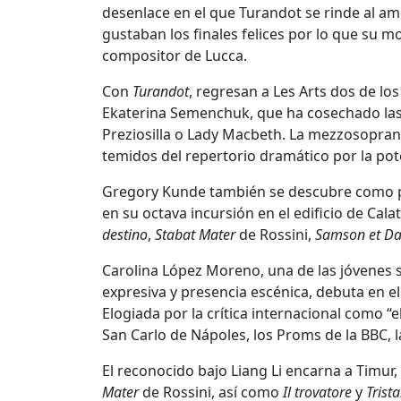
desenlace en el que Turandot se rinde al amo
gustaban los finales felices por lo que su 
compositor de Lucca.
Con
Turandot
, regresan a Les Arts dos de lo
Ekaterina Semenchuk, que ha cosechado las 
Preziosilla o Lady Macbeth. La mezzosoprano
temidos del repertorio dramático por la po
Gregory Kunde también se descubre como puc
en su octava incursión en el edificio de Ca
destino
,
Stabat Mater
de Rossini,
Samson et Dal
Carolina López Moreno, una de las jóvenes s
expresiva y presencia escénica, debuta en el 
Elogiada por la crítica internacional como “
San Carlo de Nápoles, los Proms de la BBC, 
El reconocido bajo Liang Li encarna a Timur
Mater
de Rossini, así como
Il trovatore
y
Trist