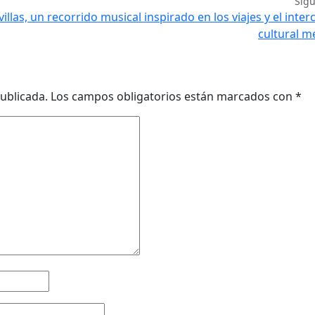
Sig
llas, un recorrido musical inspirado en los viajes y el inte
cultural m
ublicada.
Los campos obligatorios están marcados con
*