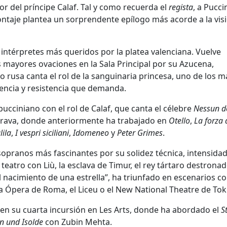
r del príncipe Calaf. Tal y como recuerda el
regista
, a Pucci
montaje plantea un sorprendente epílogo más acorde a la vis
s intérpretes más queridos por la platea valenciana. Vuelve
mayores ovaciones en la Sala Principal por su Azucena,
 rusa canta el rol de la sanguinaria princesa, uno de los m
tencia y resistencia que demanda.
ciniano con el rol de Calaf, que canta el célebre
Nessun 
latrava, donde anteriormente ha trabajado en
Otello
,
La forza 
ila
,
I vespri siciliani
,
Idomeneo
y
Peter Grimes
.
opranos más fascinantes por su solidez técnica, intensida
teatro con Liù, la esclava de Timur, el rey tártaro destronad
el nacimiento de una estrella”, ha triunfado en escenarios c
la Ópera de Roma, el Liceu o el New National Theatre de Tok
, en su cuarta incursión en Les Arts, donde ha abordado el
S
an und Isolde
con Zubin Mehta.