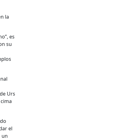
n la
no”, es
on su
mplos
onal
 de Urs
 cima
ado
dar el
n un