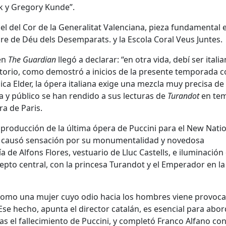
k y Gregory Kunde”.
pel del Cor de la Generalitat Valenciana, pieza fundamental e
e de Déu dels Desemparats. y la Escola Coral Veus Juntes.
 en
The Guardian
llegó a declarar: “en otra vida, debí ser italia
rtorio, como demostró a inicios de la presente temporada c
lica Elder, la ópera italiana exige una mezcla muy precisa de
ca y público se han rendido a sus lecturas de
Turandot
en te
a de Paris.
producción de la última ópera de Puccini para el New Nati
e causó sensación por su monumentalidad y novedosa
de Alfons Flores, vestuario de Lluc Castells, e iluminación
pto central, con la princesa Turandot y el Emperador en la
a, como una mujer cuyo odio hacia los hombres viene provoc
se hecho, apunta el director catalán, es esencial para abor
as el fallecimiento de Puccini, y completó Franco Alfano co