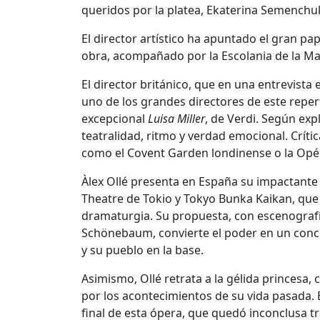
queridos por la platea, Ekaterina Semenchu
El director artístico ha apuntado el gran pa
obra, acompañado por la Escolania de la Mar
El director británico, que en una entrevista
uno de los grandes directores de este repe
excepcional
Luisa Miller
, de Verdi. Según exp
teatralidad, ritmo y verdad emocional. Críti
como el Covent Garden londinense o la Opér
Àlex Ollé presenta en España su impactante 
Theatre de Tokio y Tokyo Bunka Kaikan, qu
dramaturgia. Su propuesta, con escenografía 
Schönebaum, convierte el poder en un conce
y su pueblo en la base.
Asimismo, Ollé retrata a la gélida princes
por los acontecimientos de su vida pasada. E
final de esta ópera, que quedó inconclusa tr