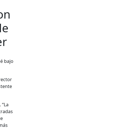
on
de
er
rector
stente
. “La
ntradas
te
 más