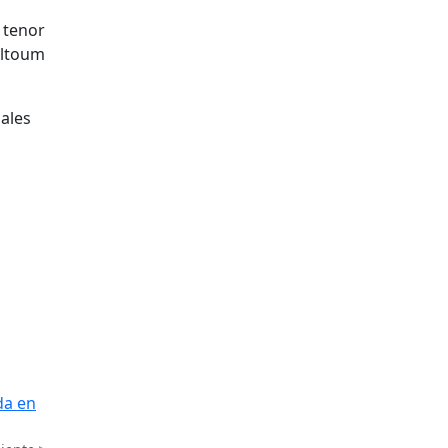
 tenor
Altoum
nales
da en