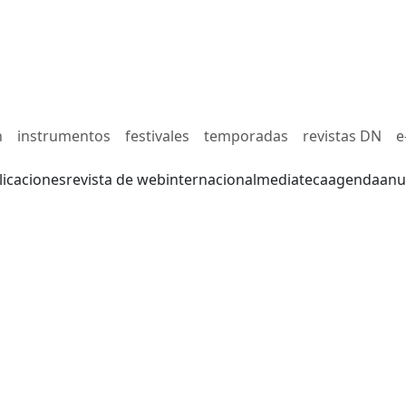
n
instrumentos
festivales
temporadas
revistas DN
e
licaciones
revista de web
internacional
mediateca
agenda
anu