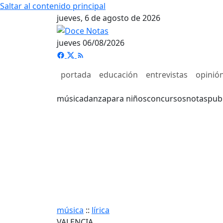
Saltar al contenido principal
jueves, 6 de agosto de 2026
jueves 06/08/2026
portada
educación
entrevistas
opinió
música
danza
para niños
concursos
notas
pub
música
::
lírica
VALENCIA