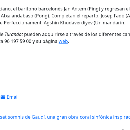
iano, el barítono barcelonés Jan Antem (Ping) y regresan el
i Atxalandabaso (Pong). Completan el reparto, Josep Fadó (
te de Perfeccionament Agshin Khudaverdiyev (Un mandarín.
 de
Turandot
pueden adquirirse a través de los diferentes ca
nta 96 197 59 00 y su página
web
.
Email
 set somnis de Gaudí, una gran obra coral sinfónica inspira