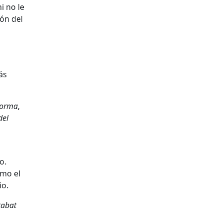
ni no le
ión del
ás
dorma
,
del
d
o.
omo el
io.
tabat