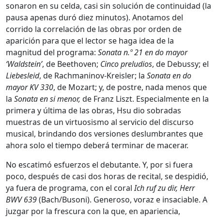
sonaron en su celda, casi sin solución de continuidad (la
pausa apenas duró diez minutos). Anotamos del
corrido la correlación de las obras por orden de
aparición para que el lector se haga idea de la
magnitud del programa:
Sonata n.º 21 en do mayor
‘Waldstein’
, de Beethoven;
Cinco preludios
, de Debussy; el
Liebesleid
, de Rachmaninov-Kreisler; la
Sonata en do
mayor KV 330
, de Mozart; y, de postre, nada menos que
la
Sonata en si menor,
de Franz Liszt. Especialmente en la
primera y última de las obras, Hsu dio sobradas
muestras de un virtuosismo al servicio del discurso
musical, brindando dos versiones deslumbrantes que
ahora solo el tiempo deberá terminar de macerar.
No escatimó esfuerzos el debutante. Y, por si fuera
poco, después de casi dos horas de recital, se despidió,
ya fuera de programa, con el coral
Ich ruf zu dir, Herr
BWV 639
(Bach/Busoni). Generoso, voraz e insaciable. A
juzgar por la frescura con la que, en apariencia,