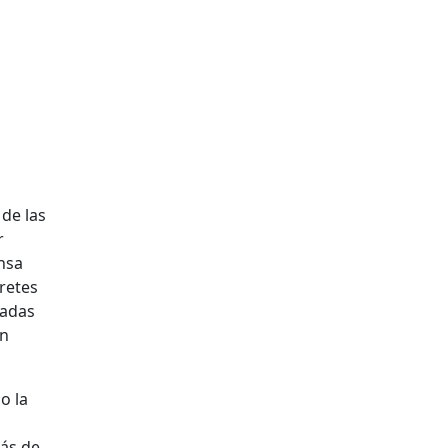
de las
r
ensa
retes
cadas
ón
o la
ás de