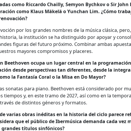
das como Riccardo Chailly, Semyon Bychkov o Sir John E
ración como Klaus Mäkelä o Yunchan Lim. ¿Cómo traba
y renovación?
voción por los grandes nombres de la música clásica, pero,
istoria, la institución se ha distinguido por apoyar y consol
randes figuras del futuro próximo. Combinar ambas apuesta
nuestros mayores compromisos y placeres.
an Beethoven ocupa un lugar central en la programación
ón desde perspectivas tan diferentes, desde la integra
omo la Fantasía Coral o la Misa en Do Mayor?
e las sonatas para piano. Beethoven está considerado por m
 tiempos y, en este tramo de 2027, así como en la tempor
través de distintos géneros y formatos.
e varias obras inéditas en la historia del ciclo parece re
onsidera que el público de Ibermúsica demanda cada vez 
grandes títulos sinfónicos?