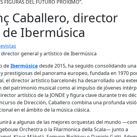
S FIGURAS DEL FUTURO PRÓXIMO”.
nç Caballero, director
o de Ibermúsica
evistas
co de
Ibermúsica
desde 2015, ha seguido consolidando una 
y prestigiosas del panorama europeo, fundada en 1970 po
al, el director artístico barcelonés ha desarrollado una ext
ón del patrimonio musical como al impulso de jóvenes intérp
director artístico de la JONDE y figura clave durante tres dé
ncurso de Dirección, Caballero combina una profunda visi
ional en el ámbito de la música clásica.
unirá a algunas de las mejores orquestas del mundo —com
gebouw Orchestra o la Filarmonica della Scala— junto a
amel, Klaus Mäkelä, Semyon Bychkov o Daniele Gatti. Adem