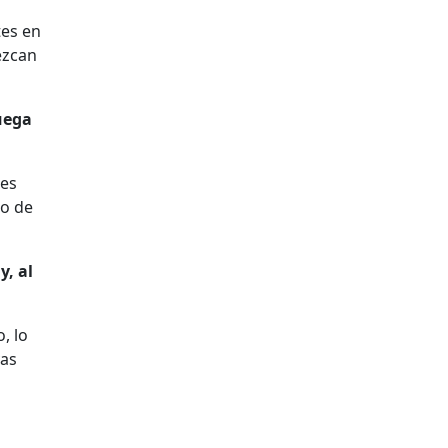
tes en
ezcan
uega
nes
to de
y, al
, lo
vas