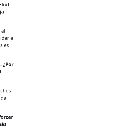
liot
ja
 al
idar a
s es
. ¿Por
l
uchos
ada
forzar
más