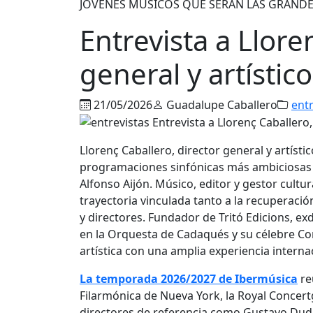
JÓVENES MÚSICOS QUE SERÁN LAS GRANDE
Entrevista a Llore
general y artístic
21/05/2026
Guadalupe Caballero
entr
Llorenç Caballero, director general y artísti
programaciones sinfónicas más ambiciosas 
Alfonso Aijón. Músico, editor y gestor cultur
trayectoria vinculada tanto a la recuperaci
y directores. Fundador de Tritó Edicions, ex
en la Orquesta de Cadaqués y su célebre Co
artística con una amplia experiencia internac
La temporada 2026/2027 de Ibermúsica
re
Filarmónica de Nueva York, la Royal Concert
directores de referencia como Gustavo Dud