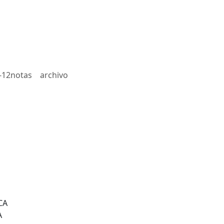
-12notas
archivo
CA
A