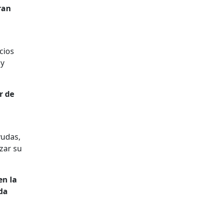
ran
cios
 y
r de
yudas,
zar su
en la
ida