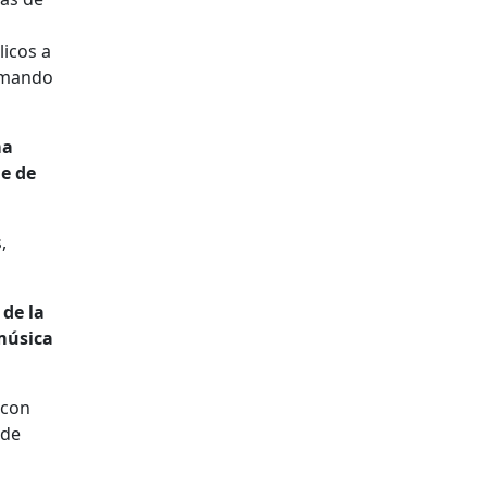
licos a
irmando
ma
ue de
,
de la
música
 con
 de