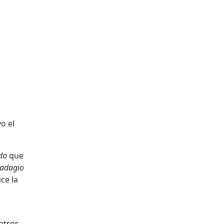
o el
do
que
adagio
ce la
 otros