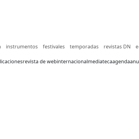
n
instrumentos
festivales
temporadas
revistas DN
e
licaciones
revista de web
internacional
mediateca
agenda
anu