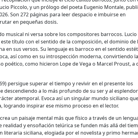
ucio Piccolo
, y un prólogo del poeta
Eugenio Montale
, publ
26. Son 272 páginas para leer despacio e imbuirse en
rutar en pequeñas dosis.
ado musical ni versa sobre los compositores barrocos. Lucio
 este título con el sentido de la composición, el dominio de 
a en sus versos. Su lenguaje es barroco en el sentido estét
oca, así como en su introspección moderna, convirtiendo l
so poético, como hicieron
Lope de Vega
o
Marcel Proust
, a
9) persigue superar el tiempo y revivir en el presente los
ce descendiendo a lo más profundo de su ser y al esplendor
rácter atemporal. Evoca así un singular mundo siciliano qu
 logrando inspirar ese mismo proceso en el lector.
 crea un paisaje mental más que físico a través de un lengu
e realidad y ensoñación telúrica se funden más allá del tie
n literaria siciliana, elogiada por el novelista y primo herm