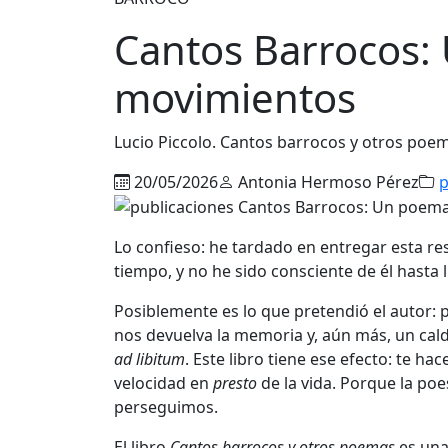
Cantos Barrocos:
movimientos
Lucio Piccolo. Cantos barrocos y otros poem
20/05/2026
Antonia Hermoso Pérez
p
Lo confieso: he tardado en entregar esta re
tiempo, y no he sido consciente de él hasta l
Posiblemente es lo que pretendió el autor: p
nos devuelva la memoria y, aún más, un calde
ad libitum
. Este libro tiene ese efecto: te h
velocidad en
presto
de la vida. Porque la po
perseguimos.
El libro
Cantos barrocos y otros poemas
es una 