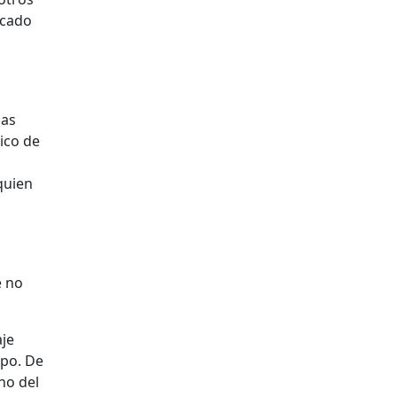
icado
las
ico de
a
 quien
e no
aje
mpo. De
ano del