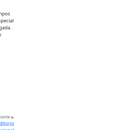
empos
special
gada.
y
uiente
ditorio