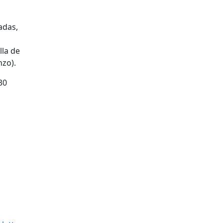
adas,
lla de
nzo).
30