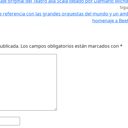
e original del Teatro alla Scala ideado por Damiano Michi
Sig
 referencia con las grandes orquestas del mundo y un am
homenaje a Bee
ublicada.
Los campos obligatorios están marcados con
*