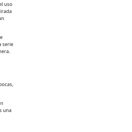
el uso
pirada
un
de
 serie
nera.
pocas,
en
ás una