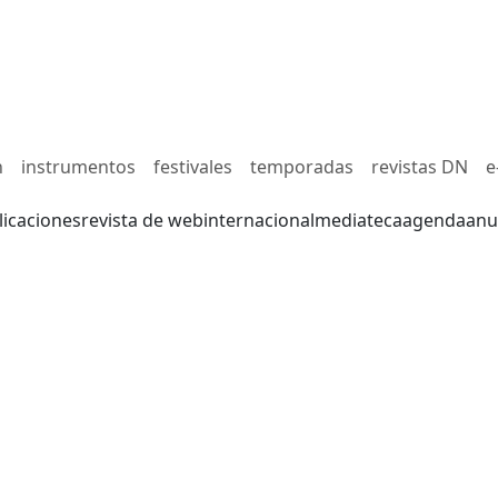
n
instrumentos
festivales
temporadas
revistas DN
e
licaciones
revista de web
internacional
mediateca
agenda
anu