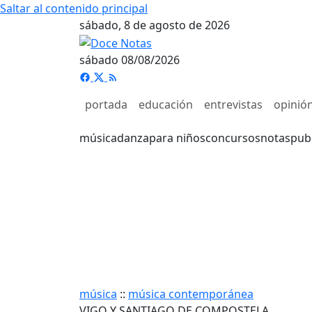
Saltar al contenido principal
sábado, 8 de agosto de 2026
sábado 08/08/2026
portada
educación
entrevistas
opinió
música
danza
para niños
concursos
notas
pub
música
::
música contemporánea
VIGO Y SANTIAGO DE COMPOSTELA