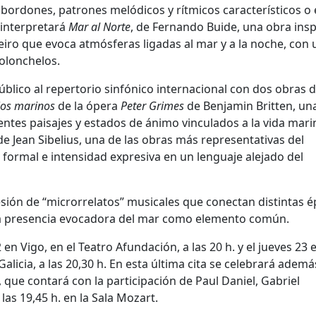
bordones, patrones melódicos y rítmicos característicos o 
 interpretará
Mar al Norte
, de Fernando Buide, una obra ins
ro que evoca atmósferas ligadas al mar y a la noche, con 
olonchelos.
úblico al repertorio sinfónico internacional con dos obras 
ios marinos
de la ópera
Peter Grimes
de Benjamin Britten, una
ntes paisajes y estados de ánimo vinculados a la vida mari
e Jean Sibelius, una de las obras más representativas del
formal e intensidad expresiva en un lenguaje alejado del
ión de “microrrelatos” musicales que conectan distintas é
 la presencia evocadora del mar como elemento común.
en Vigo, en el Teatro Afundación, a las 20 h. y el jueves 23 
alicia, a las 20,30 h. En esta última cita se celebrará adem
que contará con la participación de Paul Daniel, Gabriel
las 19,45 h. en la Sala Mozart.