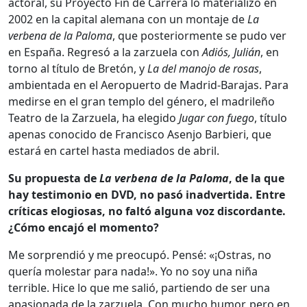
actoral, su Proyecto Fin de Carrera lo materializó en
2002 en la capital alemana con un montaje de
La
verbena de la Paloma
, que posteriormente se pudo ver
en España. Regresó a la zarzuela con
Adiós, Julián
, en
torno al título de Bretón, y
La del manojo de rosas
,
ambientada en el Aeropuerto de Madrid-Barajas. Para
medirse en el gran templo del género, el madrileño
Teatro de la Zarzuela, ha elegido
Jugar con fuego
, título
apenas conocido de Francisco Asenjo Barbieri, que
estará en cartel hasta mediados de abril.
Su propuesta de
La verbena de la Paloma
, de la que
hay testimonio en DVD, no pasó inadvertida. Entre
críticas elogiosas, no faltó alguna voz discordante.
¿Cómo encajó el momento?
Me sorprendió y me preocupó. Pensé: «¡Ostras, no
quería molestar para nada!». Yo no soy una niña
terrible. Hice lo que me salió, partiendo de ser una
apasionada de la zarzuela. Con mucho humor, pero en