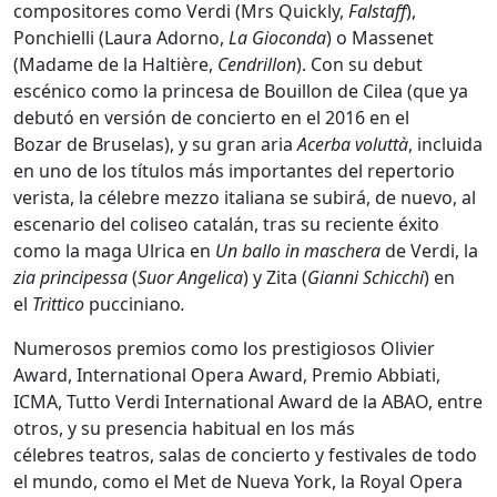
compositores como Verdi (Mrs Quickly,
Falstaff
),
Ponchielli (Laura Adorno,
La Gioconda
) o Massenet
(Madame de la Haltière,
Cendrillon
). Con su debut
escénico como la princesa de Bouillon de Cilea (que ya
debutó en versión de concierto en el 2016 en el
Bozar de Bruselas), y su gran aria
Acerba voluttà
, incluida
en uno de los títulos más importantes del repertorio
verista, la célebre mezzo italiana se subirá, de nuevo, al
escenario del coliseo catalán, tras su reciente éxito
como la maga Ulrica en
Un ballo in maschera
de Verdi, la
zia principessa
(
Suor Angelica
) y Zita (
Gianni Schicchi
) en
el
Trittico
pucciniano
.
Numerosos premios como los prestigiosos Olivier
Award, International Opera Award, Premio Abbiati,
ICMA, Tutto Verdi International Award de la ABAO, entre
otros, y su presencia habitual en los más
célebres teatros, salas de concierto y festivales de todo
el mundo, como el Met de Nueva York, la Royal Opera