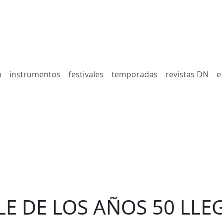
n
instrumentos
festivales
temporadas
revistas DN
e
E DE LOS AÑOS 50 LLE