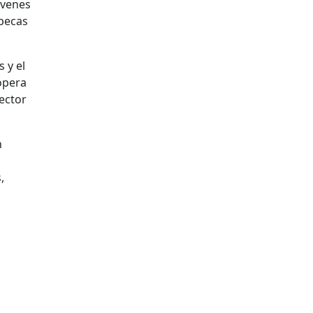
óvenes
 becas
 y el
ópera
ector
n
,