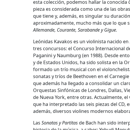
esta colección, podemos hallar la conocida
pieza es considerada como una de las obras m
que tiene y, además, es singular su duraci
aproximadamente, mucho más que lo que se 
Allemande, Courante, Sarabande y Gigue.
Leónidas Kavakos es un violinista nacido en
tres concursos: el Concurso Internacional de
Paganini y Naumburg (en 1988). Desde enton
y de Estados Unidos, ha sido solista en la O
formado un trío musical con el violonchelist
sonatas y tríos de Beethoven en el Carnegie 
que además ha llegado a consolidar un claro 
Orquestas Sinfónicas de Londres, Dallas, Vi
de Nueva York, entre otras. Actualmente, el v
que ha interpretado las seis piezas del CD, en
además, diversos violines modernos elaborado
Las
Sonatas y Partitas
de Bach han sido inter
historia de la música, a saber: Yehudi Menuh