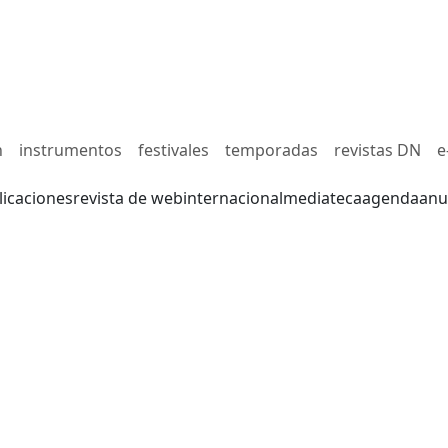
n
instrumentos
festivales
temporadas
revistas DN
e
licaciones
revista de web
internacional
mediateca
agenda
anu