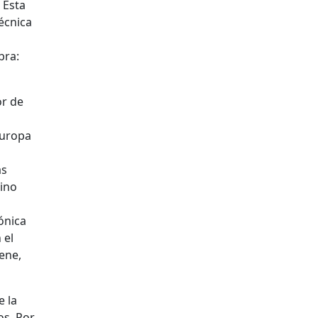
 Esta
écnica
bra:
or de
Europa
as
sino
ónica
 el
iene,
e la
os. Por