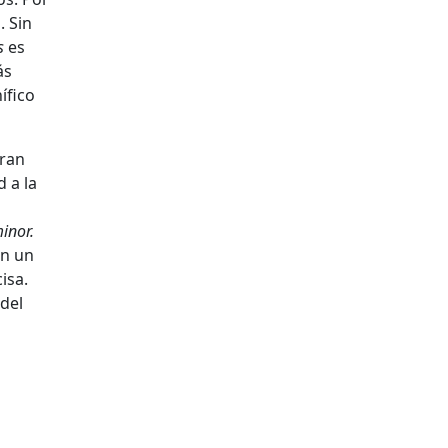
. Sin
as
es
s
ífico
gran
 a la
inor.
on un
isa.
del