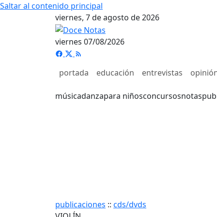
Saltar al contenido principal
viernes, 7 de agosto de 2026
viernes 07/08/2026
portada
educación
entrevistas
opinió
música
danza
para niños
concursos
notas
pub
publicaciones
::
cds/dvds
VIOLÍN