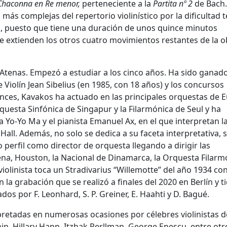
Chaconna en Re menor,
perteneciente a la
Partita nº 2
de Bach.
ás complejas del repertorio violinístico por la dificultad t
ón, puesto que tiene una duración de unos quince minutos
extienden los otros cuatro movimientos restantes de la o
 Atenas. Empezó a estudiar a los cinco años. Ha sido ganad
 Violín Jean Sibelius (en 1985, con 18 años) y los concursos
ces, Kavakos ha actuado en las principales orquestas de 
rquesta Sinfónica de Singapur y la Filarmónica de Seul y ha
a Yo-Yo Ma y el pianista Emanuel Ax, en el que interpretan l
Hall. Además, no solo se dedica a su faceta interpretativa, 
perfil como director de orquesta llegando a dirigir las
ena, Houston, la Nacional de Dinamarca, la Orquesta Filarm
iolinista toca un Stradivarius “Willemotte” del año 1934 con
 la grabación que se realizó a finales del 2020 en Berlín y t
s por F. Leonhard, S. P. Greiner, E. Haahti y D. Bagué.
pretadas en numerosas ocasiones por célebres violinistas d
in, Hillary Hann, Itzhak Perllman, George Enescu, entre otr