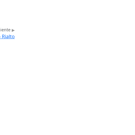
uiente
 Rialto