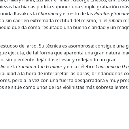
 piezas bachianas podría suponer una simple grabación más
eónida Kavakos la
Chaconna
y el resto de las
Partitas y Sonat
o sin caer en extremada rectitud del mismo, ni el
rubato
má
edio que da como resultado una buena claridad y un magn
jestuoso del arco. Su técnica es asombrosa: consigue una 
que ejecuta, de tal forma que aparenta una gran naturalidad
zo, simplemente dejándose llevar y reflejando un gran
dio
de la
Sonata n.1 in G minor
y en la célebre
Chaconna in D m
ibilidad a la hora de interpretar las obras, brindándonos c
olores, pero a la vez con una fuerza desgarradora y muy prec
s se sitúe como unos de los violinistas más sobresalientes 