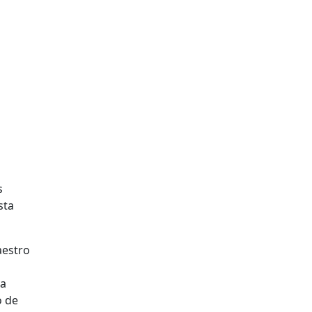
s
sta
aestro
ra
o de