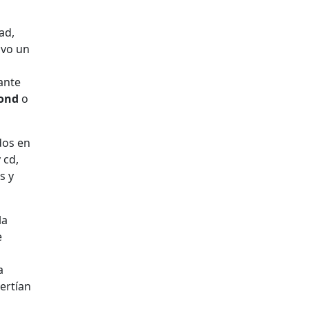
ad,
uvo un
ante
ond
o
dos en
 cd,
s y
la
e
a
ertían