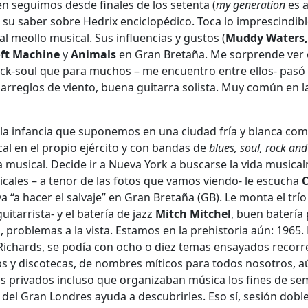
en seguimos desde finales de los setenta (
my generation
es a
Y su saber sobre Hedrix enciclopédico. Toca lo imprescindibl
l meollo musical. Sus influencias y gustos (
Muddy Waters,
oft Machine
y
Animals
en Gran Bretaña. Me sorprende ver 
ck-soul que para muchos – me encuentro entre ellos- pasó
rreglos de viento, buena guitarra solista. Muy común en l
vo la infancia que suponemos en una ciudad fría y blanca co
cal en el propio ejército y con bandas de
blues, soul, rock and 
musical. Decide ir a Nueva York a buscarse la vida musica
cales – a tenor de las fotos que vamos viendo- le escucha
eva “a hacer el salvaje” en Gran Bretaña (GB). Le monta el trí
guitarrista- y el batería de jazz
Mitch Mitchel
, buen batería
 problemas a la vista. Estamos en la prehistoria aún: 1965.
 Richards, se podía con ocho o diez temas ensayados recorr
s y discotecas, de nombres míticos para todos nosotros, a
bs privados incluso que organizaban música los fines de se
el Gran Londres ayuda a descubrirles. Eso sí, sesión doble