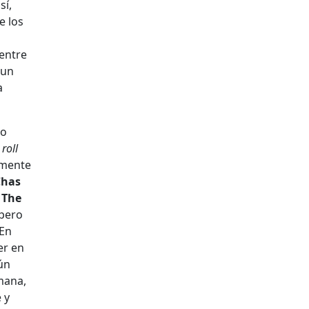
sí,
e los
entre
 un
a
mo
roll
lmente
Chas
o
The
 pero
 En
er en
ún
mana,
 y