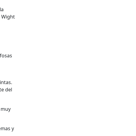
la
n Wight
 fosas
intas.
te del
o muy
emas y