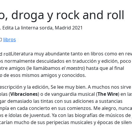
, droga y rock and roll
s. Edita La linterna sorda, Madrid 2021
libros
Literatura muy abundante tanto en libros como en rev
bros normalmente descuidados en traducción y edición, poco
entre amigos (le llamábamos
el maestro
) hasta que al final
ro
de esos mismos amigos y conocidos.
descripción y la edición, Se lee muy bien. A muchos nos sirve
las (
Vibraciones
) o de vanguardia musical (
The Wire
) en l
gar demasiado las tintas con sus adiciones a sustancias
rompía en cada concierto en sus comienzos. Me alegro, nunc
os e ídolas de juventud. Ya con las biografías de músicos de 
carían mucho de sus peripecias musicales y épocas de silen