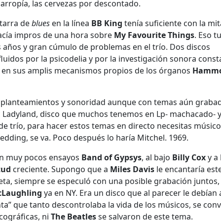
darropía, las cervezas por descontado.
itarra de
blues
en la línea
BB King
tenía suficiente con la mit
cía impros de una hora sobre
My Favourite Things
. Eso t
s años y gran cúmulo de problemas en el trío. Dos discos
luidos por la psicodelia y por la investigación sonora const
er en sus amplis mecanismos propios de los órganos
Hamm
n planteamientos y sonoridad aunque con temas aún graba
c Ladyland, disco que muchos tenemos en Lp- machacado- y
e trío, para hacer estos temas en directo necesitas músico
edding, se va. Poco después lo haría Mitchel. 1969.
on muy pocos ensayos
Band of Gypsys
, al bajo
Billy Cox
y a 
tud
creciente. Supongo que a
Miles Davis
le encantaría est
eta, siempre se especuló con una posible grabación juntos,
cLaughling
ya en NY. Era un disco que al parecer le debían 
ta” que tanto descontrolaba la vida de los músicos, se conv
cográficas, ni
The Beatles
se salvaron de este tema.