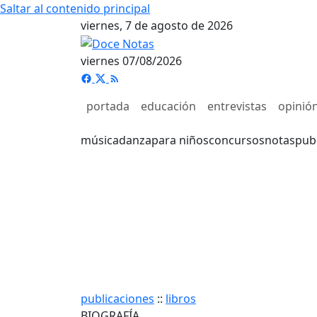
Saltar al contenido principal
viernes, 7 de agosto de 2026
viernes 07/08/2026
portada
educación
entrevistas
opinió
música
danza
para niños
concursos
notas
pub
publicaciones
::
libros
BIOGRAFÍA