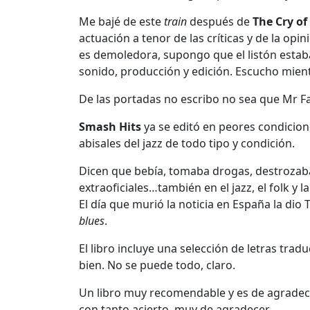
Me bajé de este
train
después de
The Cry of
actuación a tenor de las críticas y de la opi
es demoledora, supongo que el listón estaba 
sonido, producción y edición. Escucho mient
De las portadas no escribo no sea que Mr F
Smash Hits
ya se editó en peores condicio
abisales del jazz de todo tipo y condición.
Dicen que bebía, tomaba drogas, destrozaba 
extraoficiales…también en el jazz, el folk y l
El día que murió la noticia en España la di
blues
.
El libro incluye una selección de letras trad
bien. No se puede todo, claro.
Un libro muy recomendable y es de agrade
con tanto acierto, muy de agradecer.