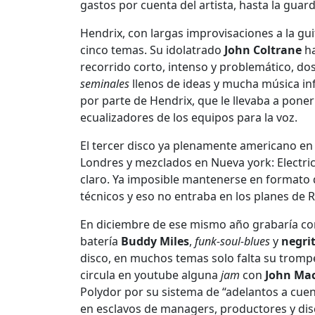
gastos por cuenta del artista, hasta la guar
Hendrix, con largas improvisaciones a la gu
cinco temas. Su idolatrado
John Coltrane
ha
recorrido corto, intenso y problemático, do
seminales
llenos de ideas y mucha música inf
por parte de Hendrix, que le llevaba a pon
ecualizadores de los equipos para la voz.
El tercer disco ya plenamente americano e
Londres y mezclados en Nueva york: Electri
claro. Ya imposible mantenerse en formato d
técnicos y eso no entraba en los planes de R
En diciembre de ese mismo año grabaría c
batería
Buddy Miles
,
funk-soul-blues
y
negri
disco, en muchos temas solo falta su tromp
circula en youtube alguna
jam
con
John Ma
Polydor por su sistema de “adelantos a cuen
en esclavos de managers, productores y dis