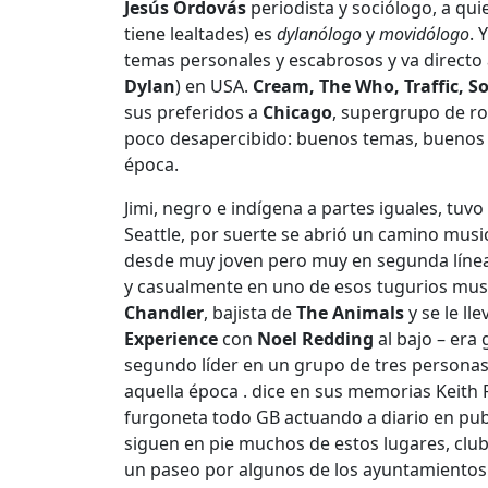
Jesús Ordovás
periodista y sociólogo, a qui
tiene lealtades) es
dylanólogo
y
movidólogo
. 
temas personales y escabrosos y va directo a
Dylan
) en USA.
Cream, The Who, Traffic, S
sus preferidos a
Chicago
, supergrupo de ro
poco desapercibido: buenos temas, buenos a
época.
Jimi, negro e indígena a partes iguales, tu
Seattle, por suerte se abrió un camino musi
desde muy joven pero muy en segunda línea 
y casualmente en uno de esos tugurios musi
Chandler
, bajista de
The Animals
y se le ll
Experience
con
Noel Redding
al bajo – era 
segundo líder en un grupo de tres personas,
aquella época . dice en sus memorias Keith
furgoneta todo GB actuando a diario en pub
siguen en pie muchos de estos lugares, clu
un paseo por algunos de los ayuntamientos d