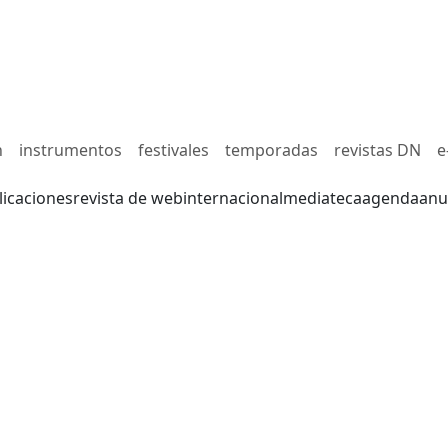
n
instrumentos
festivales
temporadas
revistas DN
e
licaciones
revista de web
internacional
mediateca
agenda
anu