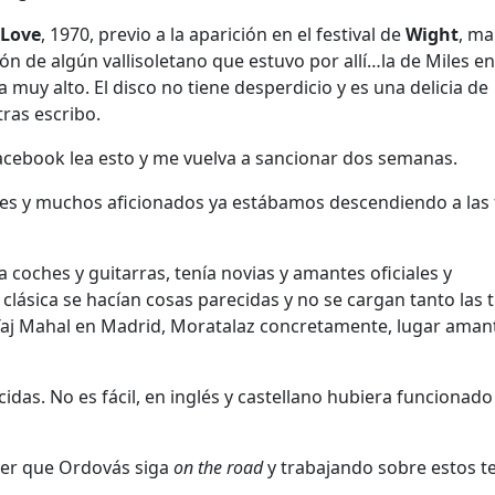
 Love
, 1970, previo a la aparición en el festival de
Wight
, ma
nión de algún vallisoletano que estuvo por allí…la de Miles e
muy alto. El disco no tiene desperdicio y es una delicia de
ras escribo.
acebook lea esto y me vuelva a sancionar dos semanas.
nes y muchos aficionados ya estábamos descendiendo a las
coches y guitarras, tenía novias y amantes oficiales y
a clásica se hacían cosas parecidas y no se cargan tanto las t
o Taj Mahal en Madrid, Moratalaz concretamente, lugar aman
ucidas. No es fácil, en inglés y castellano hubiera funcionad
cer que Ordovás siga
on the road
y trabajando sobre estos t