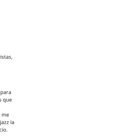
istas,
 para
as que
a me
jazz la
cio.