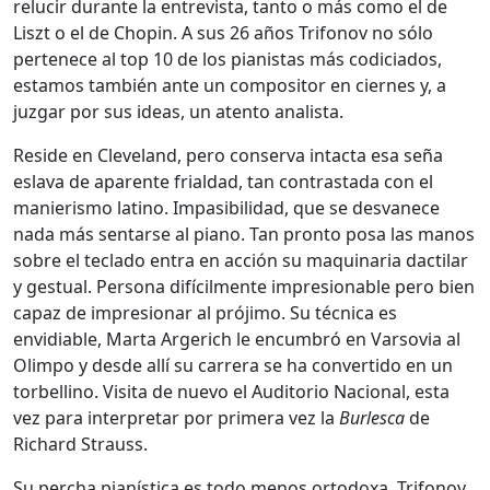
relucir durante la entrevista, tanto o más como el de
Liszt o el de Chopin. A sus 26 años Trifonov no sólo
pertenece al top 10 de los pianistas más codiciados,
estamos también ante un compositor en ciernes y, a
juzgar por sus ideas, un atento analista.
Reside en Cleveland, pero conserva intacta esa seña
eslava de aparente frialdad, tan contrastada con el
manierismo latino. Impasibilidad, que se desvanece
nada más sentarse al piano. Tan pronto posa las manos
sobre el teclado entra en acción su maquinaria dactilar
y gestual. Persona difícilmente impresionable pero bien
capaz de impresionar al prójimo. Su técnica es
envidiable, Marta Argerich le encumbró en Varsovia al
Olimpo y desde allí su carrera se ha convertido en un
torbellino. Visita de nuevo el Auditorio Nacional, esta
vez para interpretar por primera vez la
Burlesca
de
Richard Strauss.
Su percha pianística es todo menos ortodoxa. Trifonov