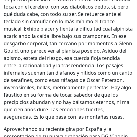
toca con el cerebro, con sus diabólicos dedos, sí, pero,
qué duda cabe, con todo su ser. Se retuerce ante el
teclado sin camuflar en lo más mínimo el trance
musical. Exhibe placer y tienta la dificultad cual alpinista
acariciando la caída libre bajo sus crampones. En ese
desgarbo corporal, tan cercano por momentos a Glenn
Gould, uno parece ver al pianista poseído. Asiduo del
abismo, esteta del riesgo, esa cuerda floja tendida
entre la racionalidad y la trascendencia. Los pasajes
infernales suenan tan diáfanos y nítidos como un canto
de serafines, como esas ráfagas de Oscar Peterson,
inverosímiles, bellas, métricamente perfectas. Hay algo
fáustico en su forma de tocar, sabedor de que los
precipicios abundan y no hay bálsamos eternos, ni mal
que cien años dure. Las emociones fuertes,
aseguradas. Es lo que pasa con las montañas rusas.
Aprovechando su reciente gira por España y la
presentación de su nueva grabación para DG (Chopin