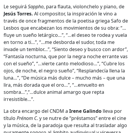
Le seguirá
Sappho
, para flauta, violonchelo y piano, de
Jesús Torres.
Al compositor, la inspiración le vino a
través de once fragmentos de la poetisa griega Safo de
Lesbos que encabezan los movimientos de su obra: “…
fluye un sueño letárgico…”, “…el deseo te rodea y vuela
en torno a ti…”, “…me desborda el sudor, toda me
invade un temblor…”, “Siento deseo y busco con ardor”,
“Fantasía nocturna, que por la negra noche errante vas
con el sueño”, “…vierte canto melodioso…”, “Cubre los
ojos, de noche, el negro sueño”, “Resplandecía llena la
luna…”, “De música más dulce – mucho más – que una
lira, más dorada que el oro…”, “…envuelto en
sombra…”,“…dulce animal amargo que repta
irresistible…”.
La obra encargo del CNDM a
Irene Galindo
lleva por
título
Prénom C
. y se nutre de “préstamos” entre el cine
y la música, de la paradoja que resulta al trasladar algo
puramente sonoro al ámbito audiovisual y viceversa