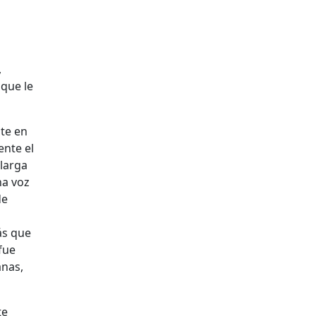
,
 que le
te en
ente el
larga
na voz
de
ás que
fue
anas,
te