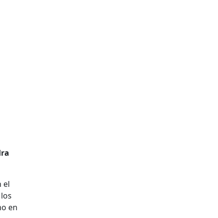
,
ra
 el
 los
mo en