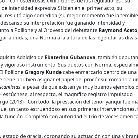
so – con ostentosas exhibiciones de los reguladores-, su
de intensidad expresiva Si bien en el primer acto, su
al, resultó algo comedida (su mejor momento fue la temible
 descanso su interpretación fue ganando intensidad y
junto a Pollione y al Oroveso del debutante
Raymond Aceto
gar a dudas, una Norma a la altura de las legendarias divas
xquisita Adalgisa de
Ekaterina Gubanova
, también debutan
o y vigoroso instrumento. Sus duetos con Norma, especialm
El Pollione
Gregory Kunde
cabe enmarcarlo dentro de una 
ue tiene por bien asignar el papel del procónsul romano a u
lcantistas
, a pesar de que existen ya muy buenos ejemplos 
– escúchese, al respecto, el magnífico registro impulsado
rgo (2013)-. Con todo, la prestación del tenor yanqui fue m
que, un tanto estruendoso en sus primeras intervenciones, 
a función. Completó con autoridad el trío de voces americ
su estado de gracia, coronando su actuación con una vibran