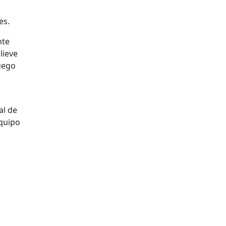
es.
nte
lieve
uego
al de
quipo