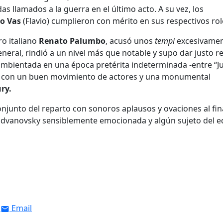
as llamados a la guerra en el último acto. A su vez, los
co Vas
(Flavio) cumplieron con mérito en sus respectivos rol
ro italiano
Renato Palumbo
, acusó unos
tempi
excesivame
neral, rindió a un nivel más que notable y supo dar justo re
 ambientada en una época pretérita indeterminada -entre “J
lta con un buen movimiento de actores y una monumental
ry.
onjunto del reparto con sonoros aplausos y ovaciones al fin
advanovsky sensiblemente emocionada y algún sujeto del e
Email