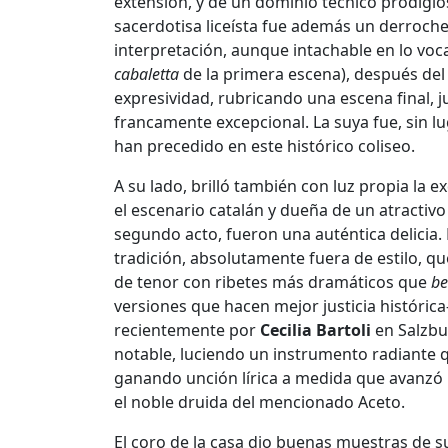
extensión, y de un dominio técnico prodigio
sacerdotisa liceísta fue además un derroche 
interpretación, aunque intachable en lo voc
cabaletta
de la primera escena), después del
expresividad, rubricando una escena final, 
francamente excepcional. La suya fue, sin lu
han precedido en este histórico coliseo.
A su lado, brilló también con luz propia la e
el escenario catalán y dueña de un atractiv
segundo acto, fueron una auténtica delicia. 
tradición, absolutamente fuera de estilo, q
de tenor con ribetes más dramáticos que
be
versiones que hacen mejor justicia histórica
recientemente por
Cecilia Bartoli
en Salzbu
notable, luciendo un instrumento radiante 
ganando unción lírica a medida que avanzó l
el noble druida del mencionado Aceto.
El coro de la casa dio buenas muestras de 