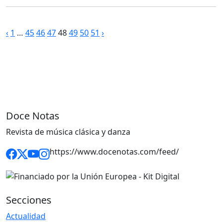
Paginación
‹
1
…
45
46
47
48
49
50
51
›
de
entradas
Doce Notas
Revista de música clásica y danza
https://www.docenotas.com/feed/
Secciones
Actualidad