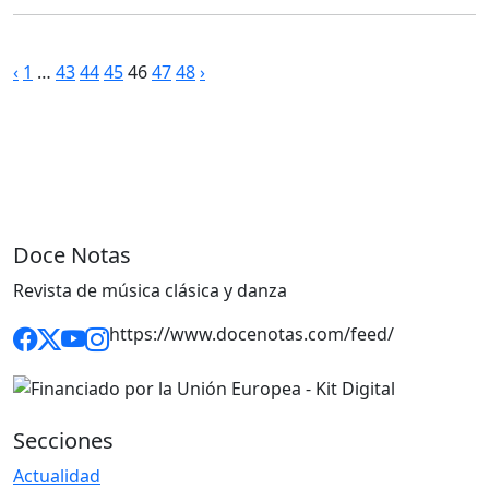
Paginación
‹
1
…
43
44
45
46
47
48
›
de
entradas
Doce Notas
Revista de música clásica y danza
https://www.docenotas.com/feed/
Secciones
Actualidad