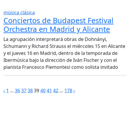
música clásica
Conciertos de Budapest Festival
Orchestra en Madrid y Alicante
La agrupación interpretará obras de Dohnányi,
Schumann y Richard Strauss el miércoles 15 en Alicante
y el jueves 16 en Madrid, dentro de la temporada de
Ibermúsica bajo la dirección de Iván Fischer y con el
pianista Francesco Piemontesi como solista invitado
Paginación
‹
1
…
36
37
38
39
40
41
42
…
178
›
de
entradas